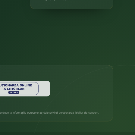
duce la informațiile europene actuale privind soluționarea litigiilor de consum.