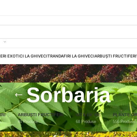
ERI EXOTICI LA GHIVECI
TRANDAFIRI LA GHIVECI
ARBUȘTI FRUCTIFERI
Sorbaria
IRI
ARBUȘTI FRUCTIFERI
VIȚĂ DE VIE
PLANTE O
e
40 Produse
68 Produse
556 Produse