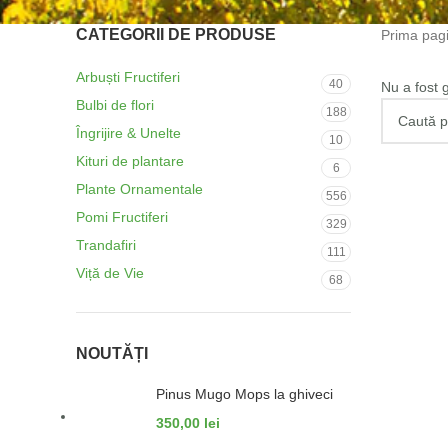
CATEGORII DE PRODUSE
Prima pag
Arbuști Fructiferi
40
Nu a fost 
Bulbi de flori
188
Îngrijire & Unelte
10
Kituri de plantare
6
Plante Ornamentale
556
Pomi Fructiferi
329
Trandafiri
111
Viță de Vie
68
NOUTĂȚI
Pinus Mugo Mops la ghiveci
350,00
lei