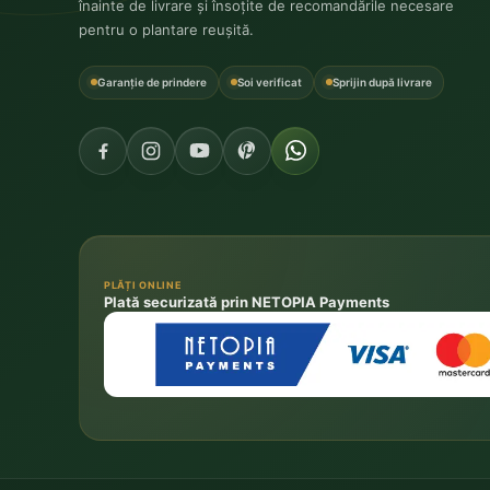
înainte de livrare și însoțite de recomandările necesare
pentru o plantare reușită.
Garanție de prindere
Soi verificat
Sprijin după livrare
PLĂȚI ONLINE
Plată securizată prin NETOPIA Payments