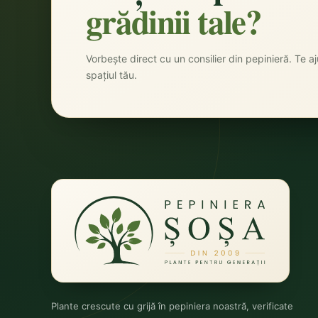
grădinii tale?
Vorbește direct cu un consilier din pepinieră. Te aju
spațiul tău.
Plante crescute cu grijă în pepiniera noastră, verificate