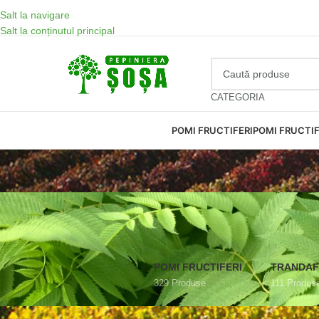
Salt la navigare
Salt la conținutul principal
CATEGORIA
WhatsApp
POMI FRUCTIFERI
POMI FRUCTIF
POMI FRUCTIFERI
TRANDAF
329 Produse
111 Produs