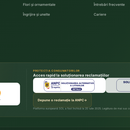
Flori și ornamentale
Întrebări frecvente
Îngrijire și unelte
Cariere
PROTECȚIA CONSUMATORILOR
Acces rapid la soluționarea reclamațiilor
Depune o reclamație la ANPC
→
Platforma europeană SOL a fost închisă la 20 iulie 2025. Legătura de mai sus con