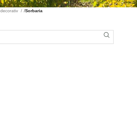
ș decorativ
/
Sorbaria