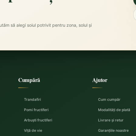
tăm să alegi soiul potrivit pentru zona, solul și
Cumpără
Ajutor
Trandafiri
Cum cumpăr
Pomi fructiferi
Modalități de plată
Arbuști fructiferi
Livrare și retur
Viță de vie
Garanțiile noastre