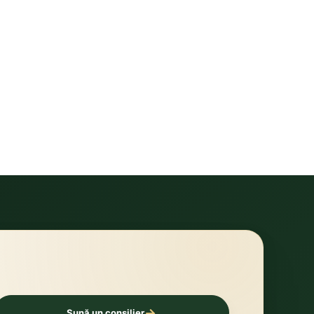
→
Sună un consilier