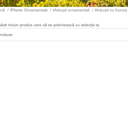
ină
/
Plante Ornamentale
/
Arbuști ornamentali
/
Arbuști cu frunzi
găsit niciun produs care să se potrivească cu selecția ta.