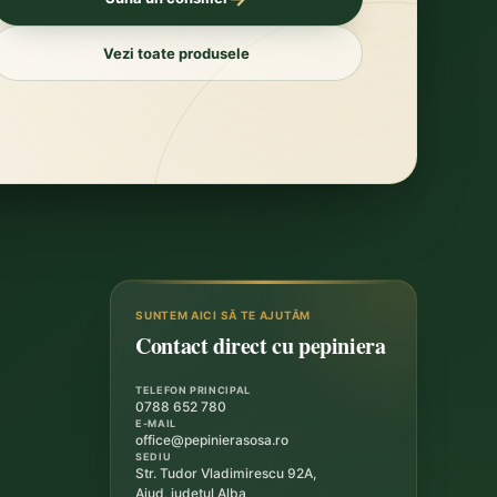
Vezi toate produsele
SUNTEM AICI SĂ TE AJUTĂM
Contact direct cu pepiniera
TELEFON PRINCIPAL
0788 652 780
E-MAIL
office@pepinierasosa.ro
SEDIU
Str. Tudor Vladimirescu 92A,
Aiud, județul Alba