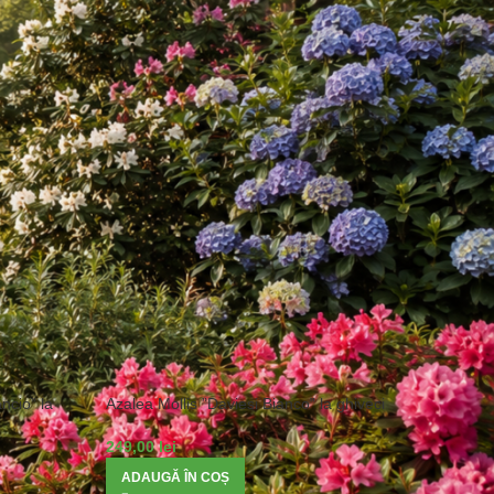
/
Azaleea
ncio” la
Azalea Mollis ”Daviesi Bianco” la ghiveci
249,00
lei
ADAUGĂ ÎN COȘ