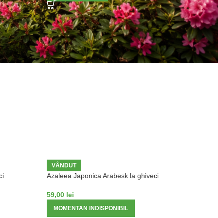
VÂNDUT
ci
Azaleea Japonica Arabesk la ghiveci
59,00
lei
MOMENTAN INDISPONIBIL