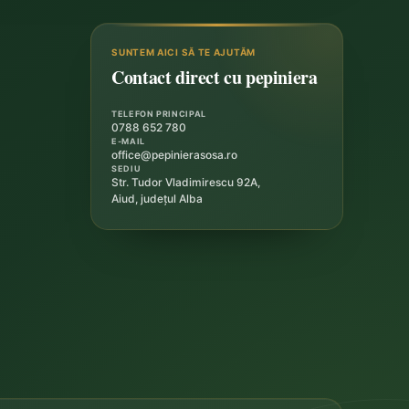
SUNTEM AICI SĂ TE AJUTĂM
Contact direct cu pepiniera
TELEFON PRINCIPAL
0788 652 780
E-MAIL
office@pepinierasosa.ro
SEDIU
Str. Tudor Vladimirescu 92A,
Aiud, județul Alba