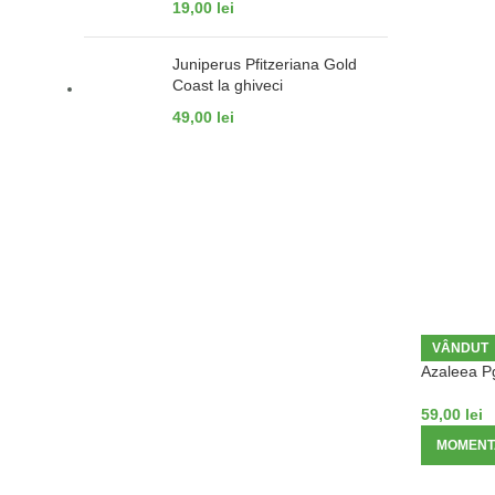
19,00
lei
Juniperus Pfitzeriana Gold
Coast la ghiveci
49,00
lei
VÂNDUT
Azaleea Pg
59,00
lei
MOMENTA