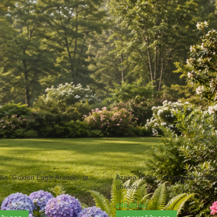
ină
/
Flori & Ornamentale
/
Arbuști ornamentali
/
Plante acidofile
lis ”Golden Eagle Arancio” la
Azalea Mollis ”Hotspur Rosso Ara
ghiveci
249,00
lei