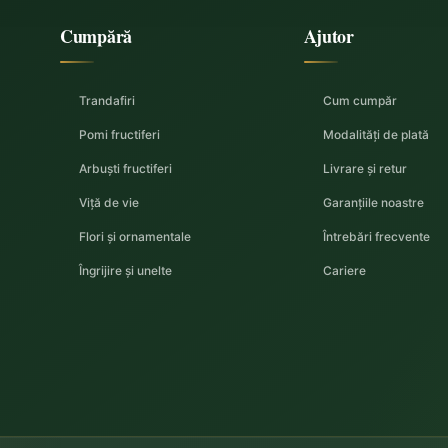
Cumpără
Ajutor
Trandafiri
Cum cumpăr
Pomi fructiferi
Modalități de plată
Arbuști fructiferi
Livrare și retur
Viță de vie
Garanțiile noastre
Flori și ornamentale
Întrebări frecvente
Îngrijire și unelte
Cariere