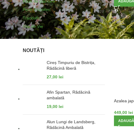
Kituri de plantare
ADAUGĂ
6
Pomi Fructiferi
329
Trandafiri
111
Vita de Vie
68
NOUTĂȚI
Cireș Timpuriu de Bistrița,
Rădăcină liberă
27,00
lei
Afin Spartan, Rădăcină
ambalată
Azalea jap
19,00
lei
449,00
lei
ADAUGĂ
Alun Lungi de Landsberg,
Rădăcină Ambalată