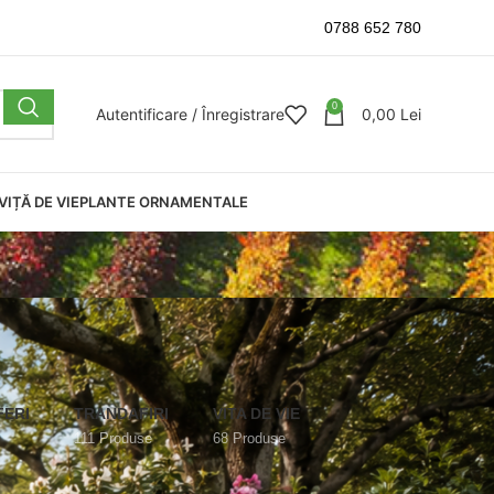
0788 652 780
0
Autentificare / Înregistrare
0,00
Lei
VIȚĂ DE VIE
PLANTE ORNAMENTALE
FERI
TRANDAFIRI
VITA DE VIE
111 Produse
68 Produse