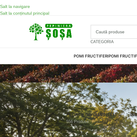
Salt la navigare
Salt la conținutul principal
CATEGORIA
WhatsApp
POMI FRUCTIFERI
POMI FRUCTIF
FLORI & ORNAMENTALE
ÎN
556 Produse
10 