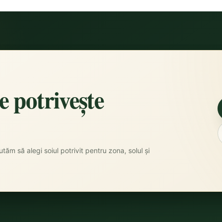
se potrivește
tăm să alegi soiul potrivit pentru zona, solul și