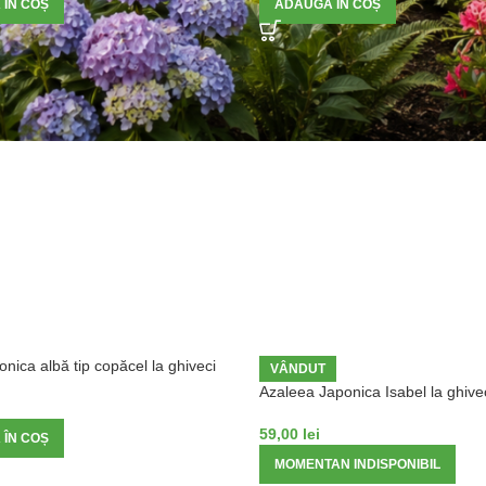
 ÎN COȘ
ADAUGĂ ÎN COȘ
onica albă tip copăcel la ghiveci
VÂNDUT
Azaleea Japonica Isabel la ghive
59,00
lei
 ÎN COȘ
MOMENTAN INDISPONIBIL