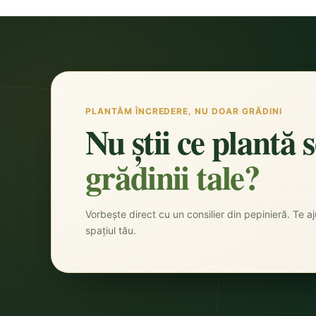
PLANTĂM ÎNCREDERE, NU DOAR GRĂDINI
Nu știi ce plantă 
grădinii tale?
Vorbește direct cu un consilier din pepinieră. Te aju
spațiul tău.