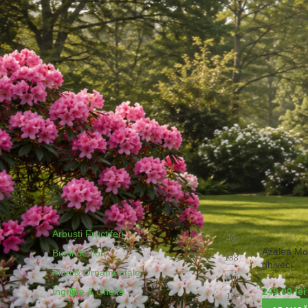
PREȚ
Prima pag
FILTREAZĂ
CATEGORII DE PRODUSE
Arbuști Fructiferi
40
Azalea Mol
Bulbi de flori
188
ghiveci
Flori & Ornamentale
556
Îngrijire & Unelte
249,00
lei
10