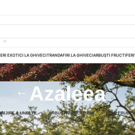
ERI EXOTICI LA GHIVECI
TRANDAFIRI LA GHIVECI
ARBUȘTI FRUCTIFERI
Azaleea
GRIJIRE & UNELTE
ARBUȘTI FRUCTIFERI
POMI FRUCTI
Produse
40 Produse
329 Produse