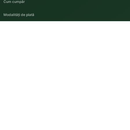
Cum cumpăr
Modalități de plată
Livrare și retur
Garanțiile noastre
Întrebări frecvente
Cariere
SUNTEM AICI SĂ TE AJUTĂM
Contact direct cu pepiniera
TELEFON PRINCIPAL
0788 652 780
E-MAIL
office@pepinierasosa.ro
SEDIU