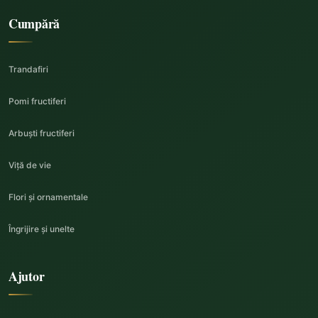
Cumpără
Trandafiri
Pomi fructiferi
Arbuști fructiferi
Viță de vie
Flori și ornamentale
Îngrijire și unelte
Ajutor