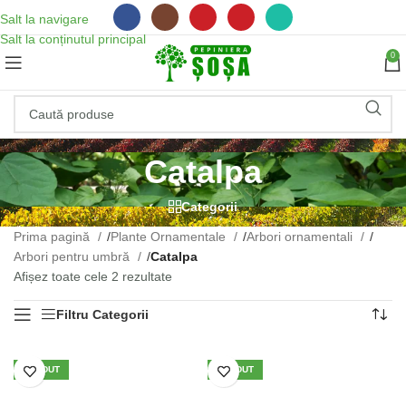
Salt la navigare
Salt la conținutul principal
0
WhatsApp
Catalpa
Categorii
Prima pagină
/
Plante Ornamentale
/
Arbori ornamentali
/
Arbori pentru umbră
/
Catalpa
Afișez toate cele 2 rezultate
Filtru Categorii
VÂNDUT
VÂNDUT