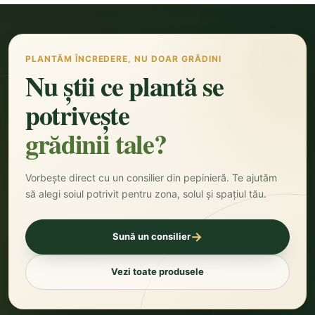
PLANTĂM ÎNCREDERE, NU DOAR GRĂDINI
Nu știi ce plantă se
potrivește
grădinii tale?
Vorbește direct cu un consilier din pepinieră. Te ajutăm
să alegi soiul potrivit pentru zona, solul și spațiul tău.
→
Sună un consilier
Vezi toate produsele