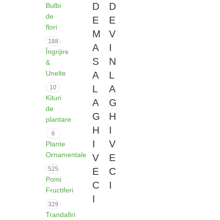
D
D
Bulbi
de
E
E
flori
M
V
188
A
I
Îngrijire
S
N
&
Unelte
A
L
L
A
10
Kituri
A
G
de
G
H
plantare
H
I
6
I
V
Plante
Ornamentale
V
E
525
E
C
Pomi
C
I
Fructiferi
I
329
Trandafiri