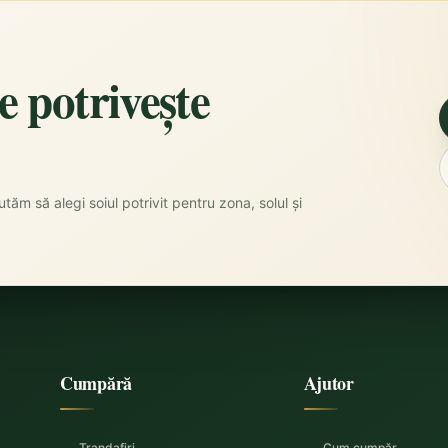
se potrivește
tăm să alegi soiul potrivit pentru zona, solul și
Cumpără
Ajutor
Trandafiri
Cum cumpăr