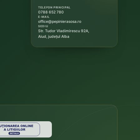
TELEFON PRINCIPAL
0788 652 780
E-MAIL
office@pepinierasosa.ro
SEDIU
Str. Tudor Vladimirescu 92A,
Aiud, județul Alba