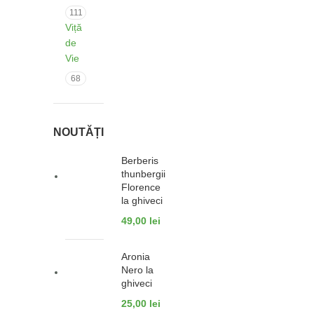
111
Viță
de
Vie
68
NOUTĂȚI
Berberis
thunbergii
Florence
la ghiveci
49,00
lei
Aronia
Nero la
ghiveci
25,00
lei