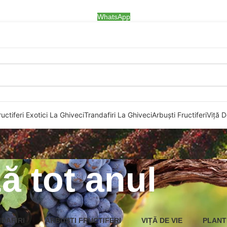
WhatsApp
uctiferi Exotici La Ghiveci
Trandafiri La Ghiveci
Arbuști Fructiferi
Viță D
ă tot anul
DAFIRI
ARBUȘTI FRUCTIFERI
VIȚĂ DE VIE
PLANT