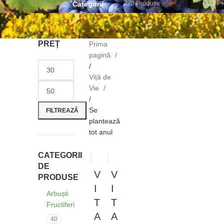
329 Produse
111 P
Categorii
PREȚ
Prima
pagină
/
Viță de
Vie
Preț
Preț
/
minim
maxim
Se
FILTREAZĂ
plantează
tot anul
CATEGORII
DE
V
V
PRODUSE
I
I
Arbuști
T
T
Fructiferi
A
A
40