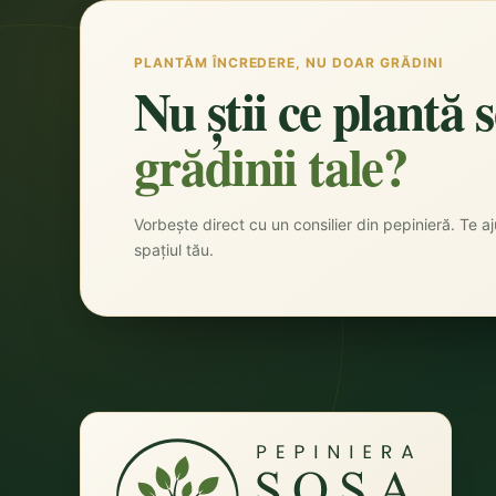
PLANTĂM ÎNCREDERE, NU DOAR GRĂDINI
Nu știi ce plantă 
grădinii tale?
Vorbește direct cu un consilier din pepinieră. Te aju
spațiul tău.