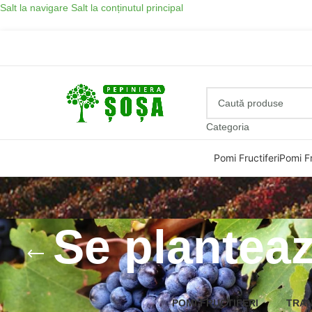
Salt la navigare
Salt la conținutul principal
Categoria
Pomi Fructiferi
Pomi Fr
Se planteaz
POMI FRUCTIFERI
TRAN