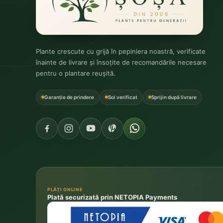
Plante crescute cu grijă în pepiniera noastră, verificate
înainte de livrare și însoțite de recomandările necesare
pentru o plantare reușită.
Garanție de prindere
Soi verificat
Sprijin după livrare
PLĂȚI ONLINE
Plată securizată prin NETOPIA Payments