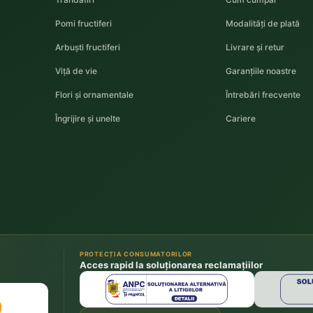
Pomi fructiferi
Modalități de plată
Arbuști fructiferi
Livrare și retur
Viță de vie
Garanțiile noastre
Flori și ornamentale
Întrebări frecvente
Îngrijire și unelte
Cariere
PROTECȚIA CONSUMATORILOR
Acces rapid la soluționarea reclamațiilor