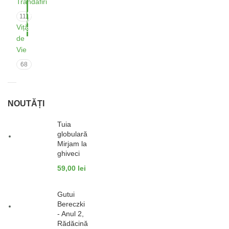
Trandafiri
P
r
111
MOMENTAN
i
Viță
INDISPONIBIL
n
de
c
Vie
e
s
68
s
N
a
d
NOUTĂȚI
i
a
Tuia
l
globulară
a
Mirjam la
g
ghiveci
h
59,00
lei
i
v
e
Gutui
c
Bereczki
i
- Anul 2,
Rădăcină