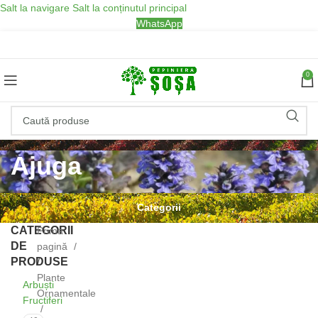
Salt la navigare
Salt la conținutul principal
WhatsApp
0
Ajuga
Categorii
CATEGORII
Prima
DE
pagină
PRODUSE
/
Plante
Arbuști
Ornamentale
Fructiferi