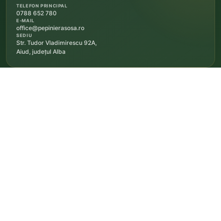
TELEFON PRINCIPAL
0788 652 780
E-MAIL
office@pepinierasosa.ro
SEDIU
Str. Tudor Vladimirescu 92A,
Aiud, județul Alba
PLĂȚI ONLINE
Plată securizată prin NETOPIA Payments
PROTECȚIA CONSUMATORILOR
Acces rapid la soluționarea reclamațiilor