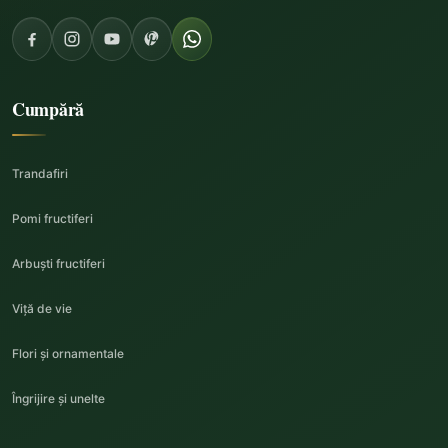
Cumpără
Trandafiri
Pomi fructiferi
Arbuști fructiferi
Viță de vie
Flori și ornamentale
Îngrijire și unelte