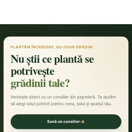
PLANTĂM ÎNCREDERE, NU DOAR GRĂDINI
Nu știi ce plantă se
potrivește
grădinii tale?
Vorbește direct cu un consilier din pepinieră. Te ajutăm
să alegi soiul potrivit pentru zona, solul și spațiul tău.
→
Sună un consilier