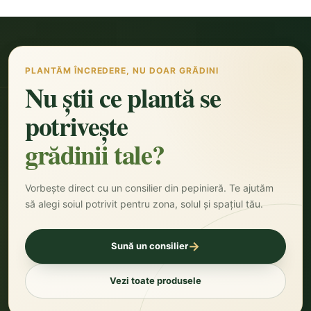
PLANTĂM ÎNCREDERE, NU DOAR GRĂDINI
Nu știi ce plantă se
potrivește
grădinii tale?
Vorbește direct cu un consilier din pepinieră. Te ajutăm
să alegi soiul potrivit pentru zona, solul și spațiul tău.
→
Sună un consilier
Vezi toate produsele