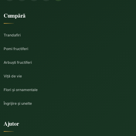
Cumpără
Trandafiri
Pomi fructiferi
Arbuști fructiferi
Viță de vie
Flori și ornamentale
Îngrijire și unelte
Ajutor