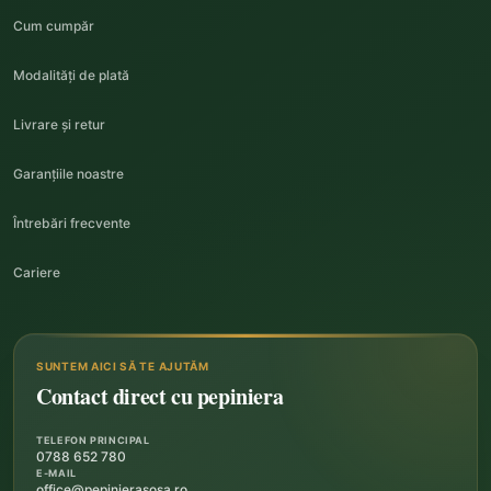
Cum cumpăr
Modalități de plată
Livrare și retur
Garanțiile noastre
Întrebări frecvente
Cariere
SUNTEM AICI SĂ TE AJUTĂM
Contact direct cu pepiniera
TELEFON PRINCIPAL
0788 652 780
E-MAIL
office@pepinierasosa.ro