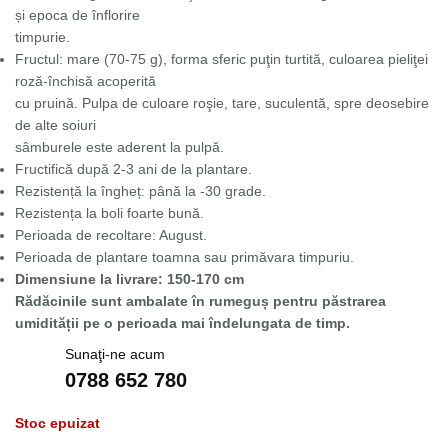
și epoca de înflorire
timpurie.
Fructul: mare (70-75 g), forma sferic puţin turtită, culoarea pieliţei
roză-închisă acoperită
cu pruină. Pulpa de culoare roşie, tare, suculentă, spre deosebire
de alte soiuri
sâmburele este aderent la pulpă.
Fructifică după 2-3 ani de la plantare.
Rezistență la îngheț: până la -30 grade.
Rezistența la boli foarte bună.
Perioada de recoltare: August.
Perioada de plantare toamna sau primăvara timpuriu.
Dimensiune la livrare: 150-170 cm
Rădăcinile sunt ambalate în rumeguș pentru păstrarea
umidității pe o perioada mai îndelungata de timp.
Sunaţi-ne acum
0788 652 780
Stoc epuizat