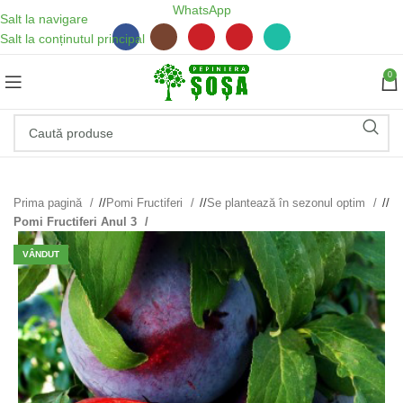
WhatsApp
Salt la navigare
Salt la conținutul principal
0
Prima pagină
/
Pomi Fructiferi
/
Se plantează în sezonul optim
/
Pomi Fructiferi Anul 3
VÂNDUT