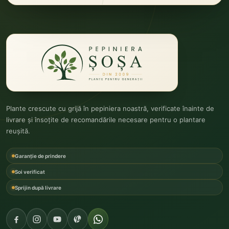
Plante crescute cu grijă în pepiniera noastră, verificate înainte de
livrare și însoțite de recomandările necesare pentru o plantare
reușită.
Garanție de prindere
Soi verificat
Sprijin după livrare