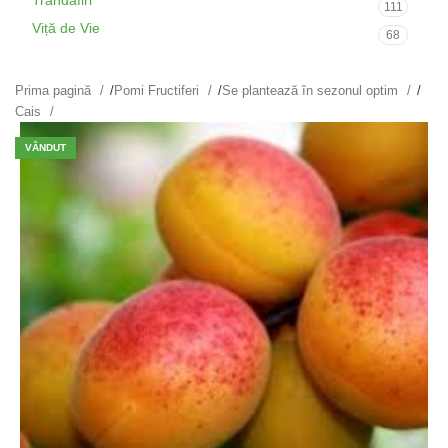
Trandafiri
111
Viță de Vie
68
Prima pagină
/
Pomi Fructiferi
/
Se plantează în sezonul optim
/
Cais
VÂNDUT