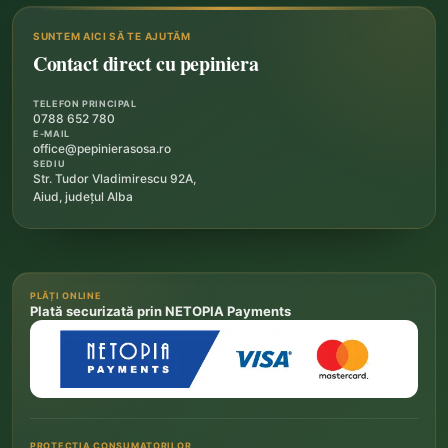
SUNTEM AICI SĂ TE AJUTĂM
Contact direct cu pepiniera
TELEFON PRINCIPAL
0788 652 780
E-MAIL
office@pepinierasosa.ro
SEDIU
Str. Tudor Vladimirescu 92A,
Aiud, județul Alba
PLĂȚI ONLINE
Plată securizată prin NETOPIA Payments
PROTECȚIA CONSUMATORILOR