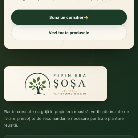
→
Sună un consilier
Vezi toate produsele
Plante crescute cu grijă în pepiniera noastră, verificate înainte de
livrare și însoțite de recomandările necesare pentru o plantare
reușită.