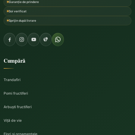
Garanție de prindere
Soi verificat
Sprijin după livrare
Cumpără
Trandafiri
Pomi fructiferi
Arbuști fructiferi
Viță de vie
Flori și ornamentale