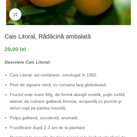
Fă clic pentru a mări
Cais Litoral, Rădăcină ambalată
29,00
lei
Descriere Cais Litoral:
Cais Litoral: soi românesc, omologat în 1982.
Pom de vigoare mică, cu coroana larg globuloasă,
Fructul este mare 60g, de formă alungit ovoidă, puţin turtită
lateral, de culoare galbenă limonie, acoperită cu puncte şi
striuri roşii pe partea însorită.
Pulpa galbenă, suculentă, aromată.
Fructificare după 2-3 ani de la plantare.