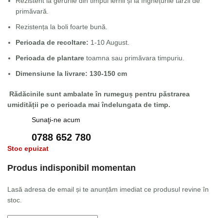
Rezistent la gerurile din timpul iernii și la înghețurile târzii de
primăvară.
Rezistența la boli foarte bună.
Perioada de recoltare:
1-10 August.
Perioada de plantare
toamna sau primăvara timpuriu.
Dimensiune la livrare: 130-150 cm
Rădăcinile sunt ambalate în rumeguș pentru păstrarea
umidității pe o perioada mai îndelungata de timp.
Sunaţi-ne acum
0788 652 780
Stoc epuizat
Produs indisponibil momentan
Lasă adresa de email și te anunțăm imediat ce produsul revine în
stoc.