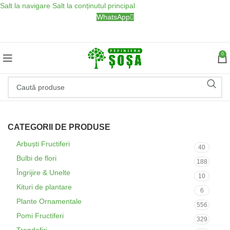
Salt la navigare
Salt la conținutul principal
WhatsApp
0
CATEGORII DE PRODUSE
Arbuști Fructiferi
40
Bulbi de flori
188
Îngrijire & Unelte
10
Kituri de plantare
6
Plante Ornamentale
556
Pomi Fructiferi
329