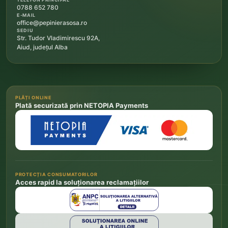
0788 652 780
E-MAIL
office@pepinierasosa.ro
SEDIU
Str. Tudor Vladimirescu 92A,
Aiud, județul Alba
PLĂȚI ONLINE
Plată securizată prin NETOPIA Payments
PROTECȚIA CONSUMATORILOR
Acces rapid la soluționarea reclamațiilor