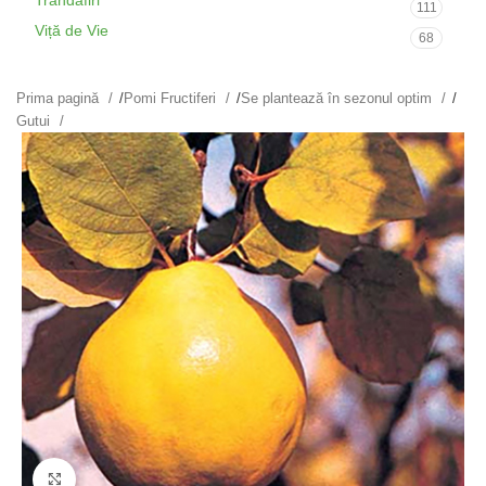
Trandafiri
111
Viță de Vie
68
Prima pagină
/
Pomi Fructiferi
/
Se plantează în sezonul optim
/
Gutui
Fă clic pentru a mări