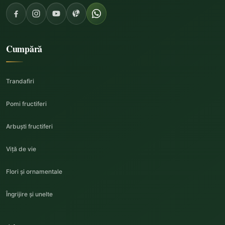
Cumpără
Trandafiri
Pomi fructiferi
Arbuști fructiferi
Viță de vie
Flori și ornamentale
Îngrijire și unelte