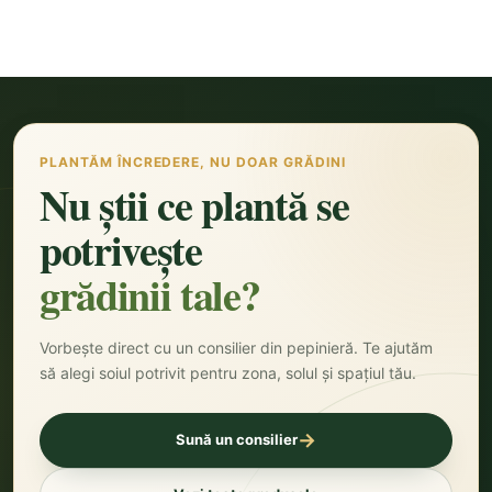
PLANTĂM ÎNCREDERE, NU DOAR GRĂDINI
Nu știi ce plantă se
potrivește
grădinii tale?
Vorbește direct cu un consilier din pepinieră. Te ajutăm
să alegi soiul potrivit pentru zona, solul și spațiul tău.
→
Sună un consilier