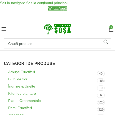
Salt la navigare
Salt la conținutul principal
WhatsApp
0
CATEGORII DE PRODUSE
Arbuști Fructiferi
40
Bulbi de flori
188
Îngrijire & Unelte
10
Kituri de plantare
6
Plante Ornamentale
525
Pomi Fructiferi
329