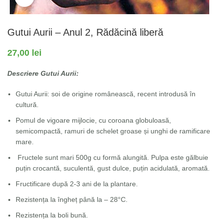
Gutui Aurii – Anul 2, Rădăcină liberă
27,00
lei
Descriere Gutui Aurii:
Gutui Aurii: soi de origine românească, recent introdusă în
cultură.
Pomul de vigoare mijlocie, cu coroana globuloasă,
semicompactă, ramuri de schelet groase și unghi de ramificare
mare.
Fructele sunt mari 500g cu formă alungită. Pulpa este gălbuie
puțin crocantă, suculentă, gust dulce, puțin acidulată, aromată.
Fructificare după 2-3 ani de la plantare.
Rezistența la îngheț până la – 28°C.
Rezistența la boli bună.