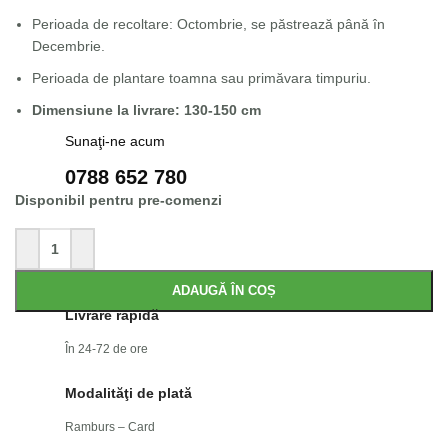
Perioada de recoltare: Octombrie, se păstrează până în
Decembrie.
Perioada de plantare toamna sau primăvara timpuriu.
Dimensiune la livrare: 130-150 cm
Sunaţi-ne acum
0788 652 780
Disponibil pentru pre-comenzi
ADAUGĂ ÎN COȘ
Livrare rapidă
În 24-72 de ore
Modalităţi de plată
Ramburs – Card