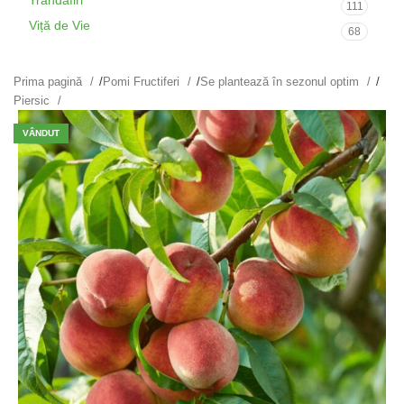
Trandafiri
111
Viță de Vie
68
Prima pagină
/
Pomi Fructiferi
/
Se plantează în sezonul optim
/
Piersic
VÂNDUT