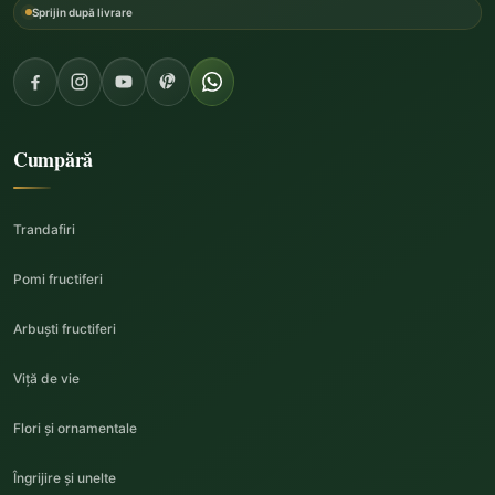
Sprijin după livrare
Cumpără
Trandafiri
Pomi fructiferi
Arbuști fructiferi
Viță de vie
Flori și ornamentale
Îngrijire și unelte