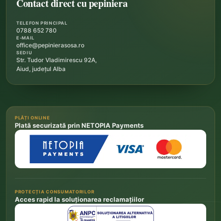
Contact direct cu pepiniera
TELEFON PRINCIPAL
0788 652 780
E-MAIL
office@pepinierasosa.ro
SEDIU
Str. Tudor Vladimirescu 92A,
Aiud, județul Alba
PLĂȚI ONLINE
Plată securizată prin NETOPIA Payments
PROTECȚIA CONSUMATORILOR
Acces rapid la soluționarea reclamațiilor