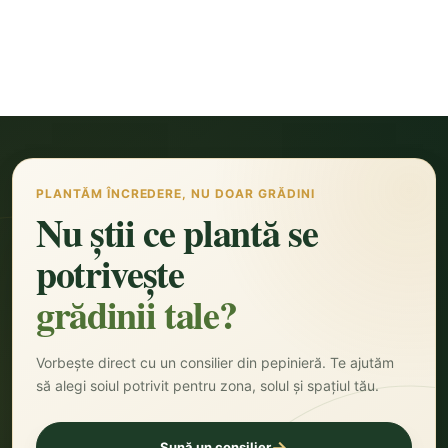
PLANTĂM ÎNCREDERE, NU DOAR GRĂDINI
Nu știi ce plantă se
potrivește
grădinii tale?
Vorbește direct cu un consilier din pepinieră. Te ajutăm
să alegi soiul potrivit pentru zona, solul și spațiul tău.
→
Sună un consilier