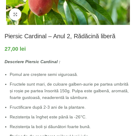
Fă clic pentru a mări
Piersic Cardinal – Anul 2, Rădăcină liberă
27,00
lei
Descriere Piersic Cardinal :
Pomul are creștere semi viguroasă.
Fructele sunt mari, de culoare galben-aurie pe partea umbrită
și roșie pe partea însorită 150g. Pulpa este galbenă, aromată,
foarte gustoasă, neaderentă la sâmbure.
Fructificare după 2-3 ani de la plantare.
Rezistența la îngheț este până la -26°C.
Rezistența la boli și dăunători foarte bună.