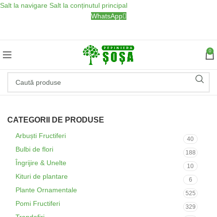
Salt la navigare
Salt la conținutul principal
WhatsApp
0
CATEGORII DE PRODUSE
Arbuști Fructiferi
40
Bulbi de flori
188
Îngrijire & Unelte
10
Kituri de plantare
6
Plante Ornamentale
525
Pomi Fructiferi
329