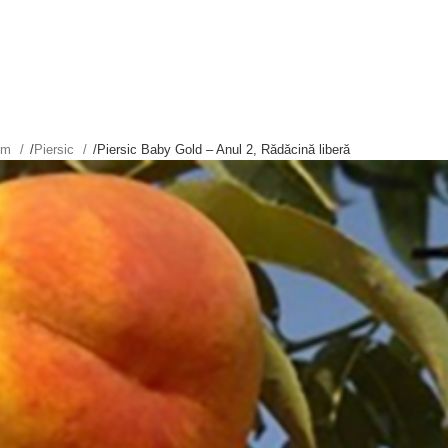
tim
/
Piersic
/
Piersic Baby Gold – Anul 2, Rădăcină liberă