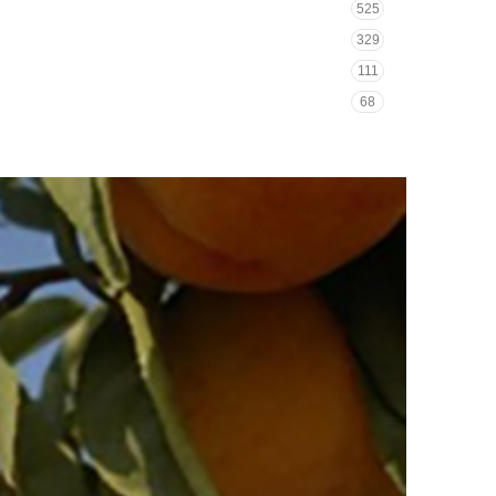
525
329
111
68