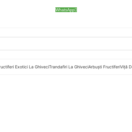
WhatsApp
uctiferi Exotici La Ghiveci
Trandafiri La Ghiveci
Arbuști Fructiferi
Viță D