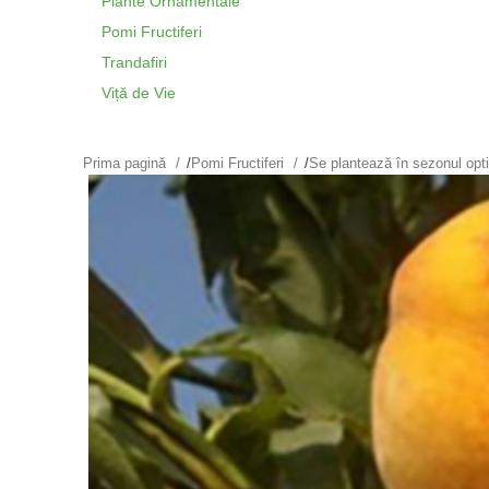
Plante Ornamentale
Pomi Fructiferi
Trandafiri
Viță de Vie
Prima pagină
/
Pomi Fructiferi
/
Se plantează în sezonul op