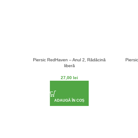
Piersic RedHaven – Anul 2, Rădăcină
Piersi
liberă
27,00
lei
ADAUGĂ ÎN COȘ