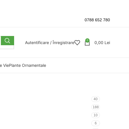
0788 652 780
0
Autentificare / Înregistrare
0,00
Lei
e Vie
Plante Ornamentale
40
188
10
6