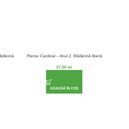
Rădăcină
Piersic Cardinal – Anul 2, Rădăcină liberă
Piersic 
27,00
lei
ADAUGĂ ÎN COȘ