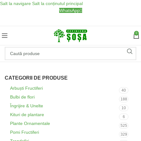
Salt la navigare
Salt la conținutul principal
WhatsApp
0
CATEGORII DE PRODUSE
Arbuști Fructiferi
40
Bulbi de flori
188
Îngrijire & Unelte
10
Kituri de plantare
6
Plante Ornamentale
525
Pomi Fructiferi
329