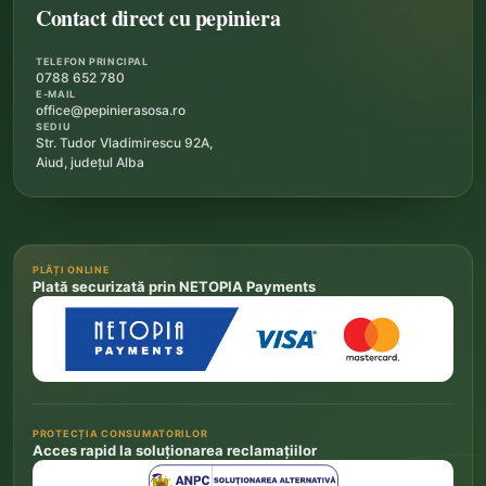
Contact direct cu pepiniera
TELEFON PRINCIPAL
0788 652 780
E-MAIL
office@pepinierasosa.ro
SEDIU
Str. Tudor Vladimirescu 92A,
Aiud, județul Alba
PLĂȚI ONLINE
Plată securizată prin NETOPIA Payments
PROTECȚIA CONSUMATORILOR
Acces rapid la soluționarea reclamațiilor