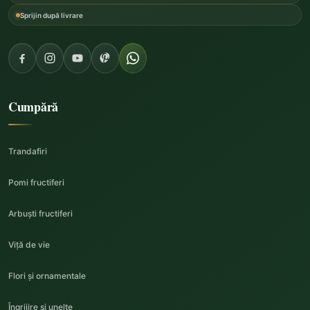
Sprijin după livrare
Cumpără
Trandafiri
Pomi fructiferi
Arbuști fructiferi
Viță de vie
Flori și ornamentale
Îngrijire și unelte