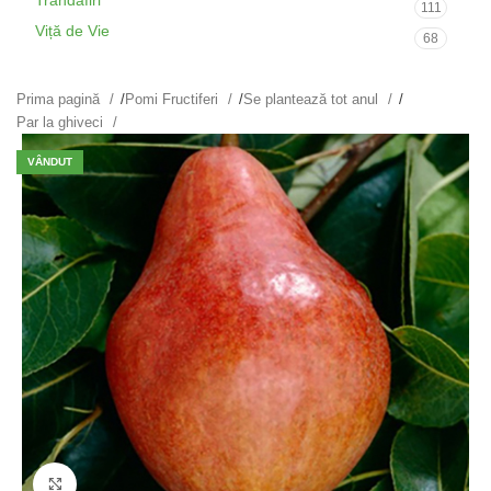
Trandafiri
111
Viță de Vie
68
Prima pagină
/
Pomi Fructiferi
/
Se plantează tot anul
/
Par la ghiveci
VÂNDUT
Fă clic pentru a mări