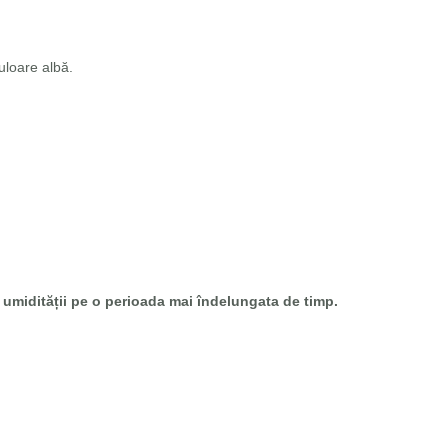
uloare albă.
umidității pe o perioada mai îndelungata de timp.