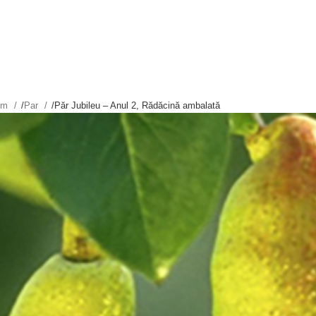
tim
/
Par
/
Păr Jubileu – Anul 2, Rădăcină ambalată