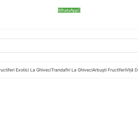
WhatsApp
uctiferi Exotici La Ghiveci
Trandafiri La Ghiveci
Arbuști Fructiferi
Viță D