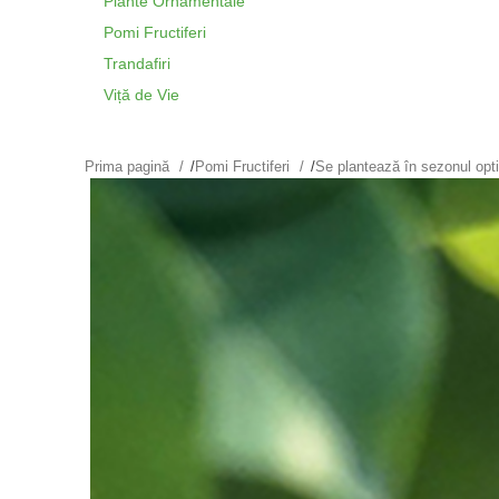
Plante Ornamentale
Pomi Fructiferi
Trandafiri
Viță de Vie
Prima pagină
/
Pomi Fructiferi
/
Se plantează în sezonul op