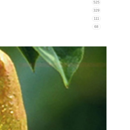
525
329
111
68