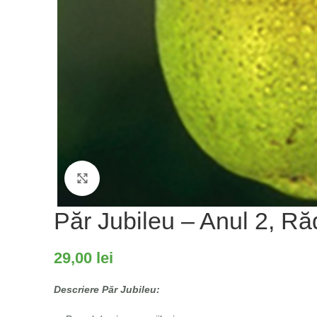
Fă clic pentru a mări
Păr Jubileu – Anul 2, R
29,00
lei
Descriere Păr Jubileu: