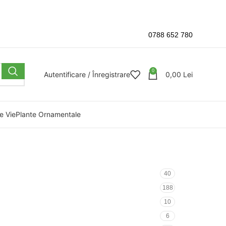
0788 652 780
0
Autentificare / Înregistrare
0,00
Lei
e Vie
Plante Ornamentale
40
188
10
6