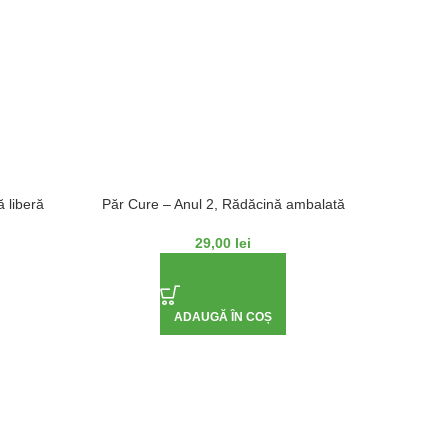
 liberă
Păr Cure – Anul 2, Rădăcină ambalată
Păr Cont
29,00
lei
ADAUGĂ ÎN COȘ