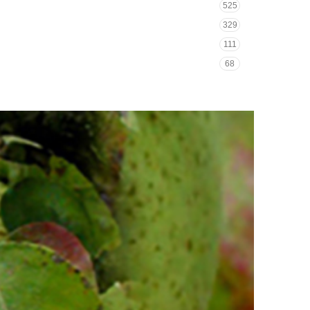
525
329
111
68