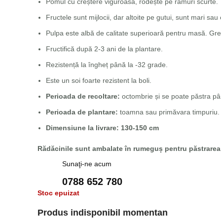
Pomul cu creștere viguroasă, rodește pe ramuri scurte.
Fructele sunt mijlocii, dar altoite pe gutui, sunt mari sau 
Pulpa este albă de calitate superioară pentru masă. Greu
Fructifică după 2-3 ani de la plantare.
Rezistență la îngheț până la -32 grade.
Este un soi foarte rezistent la boli.
Perioada de recoltare:
octombrie și se poate păstra pâ
Perioada de plantare:
toamna sau primăvara timpuriu.
Dimensiune la livrare: 130-150 cm
Rădăcinile sunt ambalate în rumeguș pentru păstrarea 
Sunaţi-ne acum
0788 652 780
Stoc epuizat
Produs indisponibil momentan