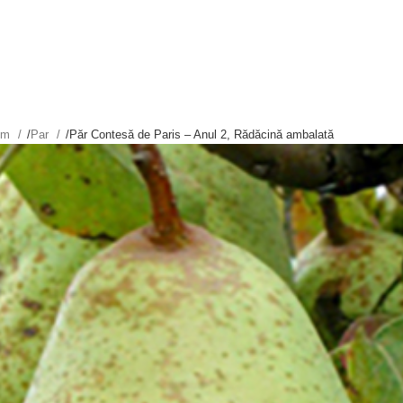
tim
/
Par
/
Păr Contesă de Paris – Anul 2, Rădăcină ambalată