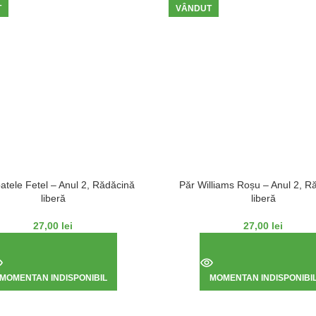
T
VÂNDUT
atele Fetel – Anul 2, Rădăcină
Păr Williams Roșu – Anul 2, R
liberă
liberă
27,00
lei
27,00
lei
MOMENTAN INDISPONIBIL
MOMENTAN INDISPONIBI