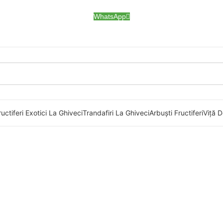
WhatsApp
uctiferi Exotici La Ghiveci
Trandafiri La Ghiveci
Arbuști Fructiferi
Viță D