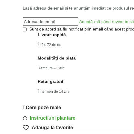
Lasă adresa de email și te anunțăm imediat ce produsul rev
Anunță-mă când revine în st
Sunt de acord să fiu notificat prin email când acest prod
Livrare rapidă
În 24-72 de ore
Modalităţi de plată
Ramburs – Card
Retur gratuit
În termen de 14 zile
Cere poze reale
Instructiuni plantare
Adauga la favorite