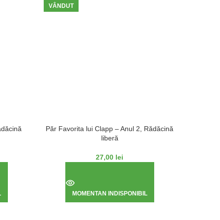
VÂNDUT
VÂNDUT
ădăcină
Păr Favorita lui Clapp – Anul 2, Rădăcină
Păr C
liberă
27,00
lei
L
MOMENTAN INDISPONIBIL