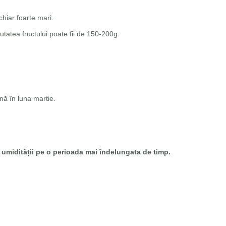
chiar foarte mari.
tatea fructului poate fii de 150-200g.
nă în luna martie.
umidității pe o perioada mai îndelungata de timp.