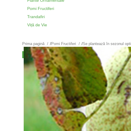
Plante Ornamentale
Pomi Fructiferi
Trandafiri
Viță de Vie
Prima pagină
/
Pomi Fructiferi
/
Se plantează în sezonul op
VÂNDUT