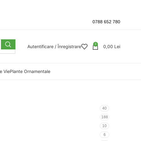
0788 652 780
0
Autentificare / Înregistrare
0,00
Lei
e Vie
Plante Ornamentale
40
188
10
6