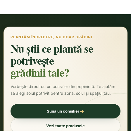
PLANTĂM ÎNCREDERE, NU DOAR GRĂDINI
Nu știi ce plantă se
potrivește
grădinii tale?
Vorbește direct cu un consilier din pepinieră. Te ajutăm
să alegi soiul potrivit pentru zona, solul și spațiul tău.
→
Sună un consilier
Vezi toate produsele