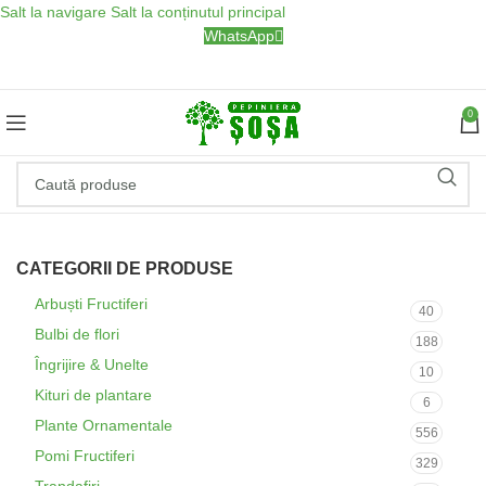
Salt la navigare
Salt la conținutul principal
WhatsApp
0
CATEGORII DE PRODUSE
Arbuști Fructiferi
40
Bulbi de flori
188
Îngrijire & Unelte
10
Kituri de plantare
6
Plante Ornamentale
556
Pomi Fructiferi
329