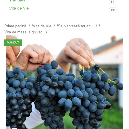
Trandafiri
111
Viță de Vie
68
Prima pagină
/
Viță de Vie
/
Se plantează tot anul
/
Vita de masa la ghiveci
VÂNDUT