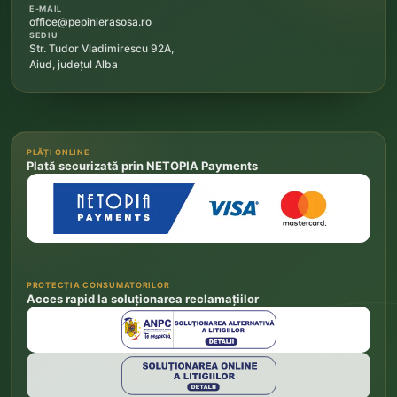
E-MAIL
office@pepinierasosa.ro
SEDIU
Str. Tudor Vladimirescu 92A,
Aiud, județul Alba
PLĂȚI ONLINE
Plată securizată prin NETOPIA Payments
PROTECȚIA CONSUMATORILOR
Acces rapid la soluționarea reclamațiilor