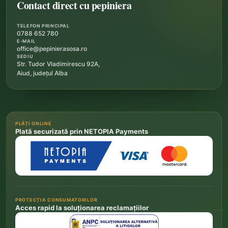
Contact direct cu pepiniera
TELEFON PRINCIPAL
0788 652 780
E-MAIL
office@pepinierasosa.ro
SEDIU
Str. Tudor Vladimirescu 92A,
Aiud, județul Alba
PLĂȚI ONLINE
Plată securizată prin NETOPIA Payments
PROTECȚIA CONSUMATORILOR
Acces rapid la soluționarea reclamațiilor