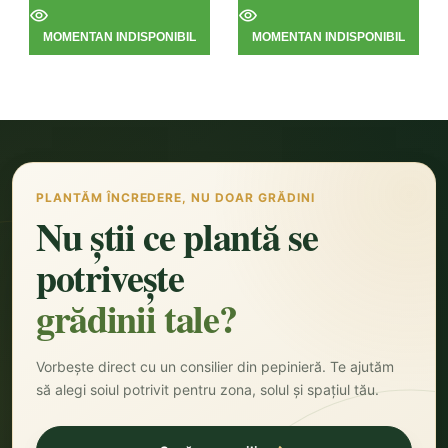
MOMENTAN INDISPONIBIL
MOMENTAN INDISPONIBIL
PLANTĂM ÎNCREDERE, NU DOAR GRĂDINI
Nu știi ce plantă se
potrivește
grădinii tale?
Vorbește direct cu un consilier din pepinieră. Te ajutăm
să alegi soiul potrivit pentru zona, solul și spațiul tău.