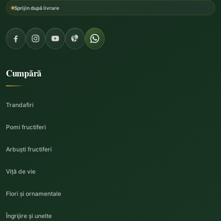
Sprijin după livrare
Cumpără
Trandafiri
Pomi fructiferi
Arbuști fructiferi
Viță de vie
Flori și ornamentale
Îngrijire și unelte