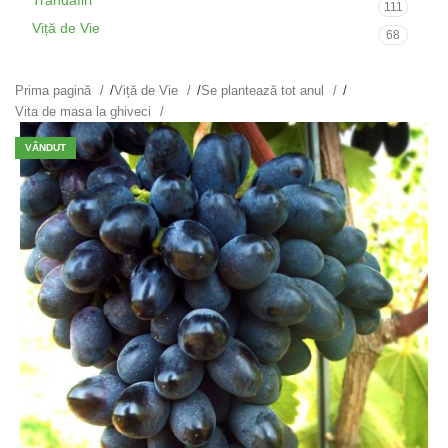
Trandafiri
111
Viță de Vie
68
Prima pagină
/
Viță de Vie
/
Se plantează tot anul
/
Vita de masa la ghiveci
VÂNDUT