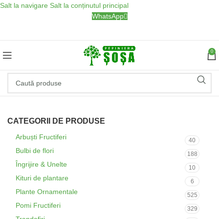
Salt la navigare
Salt la conținutul principal
WhatsApp
0
CATEGORII DE PRODUSE
Arbuști Fructiferi
40
Bulbi de flori
188
Îngrijire & Unelte
10
Kituri de plantare
6
Plante Ornamentale
525
Pomi Fructiferi
329