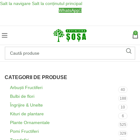
Salt la navigare
Salt la conținutul principal
WhatsApp
0
CATEGORII DE PRODUSE
Arbuști Fructiferi
40
Bulbi de flori
188
Îngrijire & Unelte
10
Kituri de plantare
6
Plante Ornamentale
525
Pomi Fructiferi
329