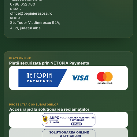
0788 652 780
E-MAIL
office@pepinierasosa.ro
SEDIU
Str. Tudor Vladimirescu 92A,
Aiud, județul Alba
PLĂȚI ONLINE
Plată securizată prin NETOPIA Payments
PROTECȚIA CONSUMATORILOR
Acces rapid la soluționarea reclamațiilor