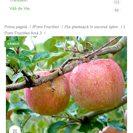
Trandafiri
111
Viță de Vie
68
Prima pagină
/
Pomi Fructiferi
/
Se plantează în sezonul optim
/
Pomi Fructiferi Anul 3
VÂNDUT
Fă clic pentru a mări