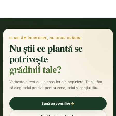
PLANTĂM ÎNCREDERE, NU DOAR GRĂDINI
Nu știi ce plantă se
potrivește
grădinii tale?
Vorbește direct cu un consilier din pepinieră. Te ajutăm
să alegi soiul potrivit pentru zona, solul și spațiul tău.
→
Sună un consilier