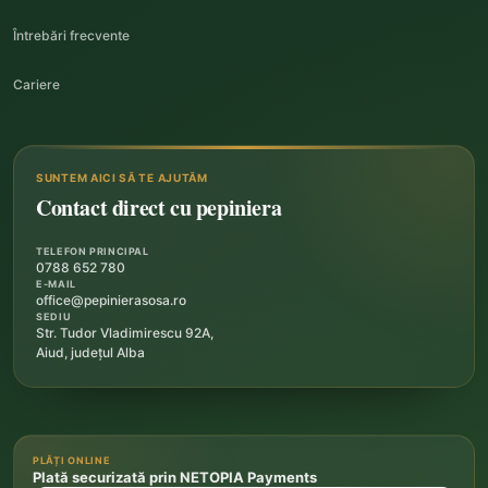
Întrebări frecvente
Cariere
SUNTEM AICI SĂ TE AJUTĂM
Contact direct cu pepiniera
TELEFON PRINCIPAL
0788 652 780
E-MAIL
office@pepinierasosa.ro
SEDIU
Str. Tudor Vladimirescu 92A,
Aiud, județul Alba
PLĂȚI ONLINE
Plată securizată prin NETOPIA Payments