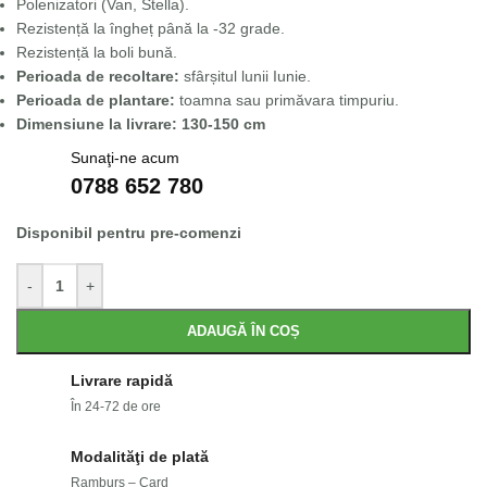
Polenizatori (Van, Stella).
Rezistență la îngheț până la -32 grade.
Rezistență la boli bună.
Perioada de recoltare:
sfârșitul lunii Iunie.
Perioada de plantare:
toamna sau primăvara timpuriu.
Dimensiune la livrare: 130-150 cm
Sunaţi-ne acum
0788 652 780
Disponibil pentru pre-comenzi
-
+
ADAUGĂ ÎN COȘ
Livrare rapidă
În 24-72 de ore
Modalităţi de plată
Ramburs – Card