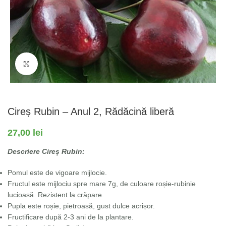
Fă clic pentru a mări
Cireș Rubin – Anul 2, Rădăcină liberă
27,00
lei
Descriere Cireș Rubin:
Pomul este de vigoare mijlocie.
Fructul este mijlociu spre mare 7g, de culoare roșie-rubinie
lucioasă. Rezistent la crăpare.
Pupla este roșie, pietroasă, gust dulce acrișor.
Fructificare după 2-3 ani de la plantare.