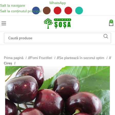
WhatsApp
Salt la navigare
Salt la conținutul principal
0
Prima pagină
/
Pomi Fructiferi
/
Se plantează în sezonul optim
/
Cireș