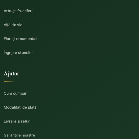
Arbuști fructiferi
Viță de vie
Flori și ornamentale
Îngrijire și unelte
Ajutor
Cum cumpăr
Modalități de plată
Livrare și retur
Garanțiile noastre