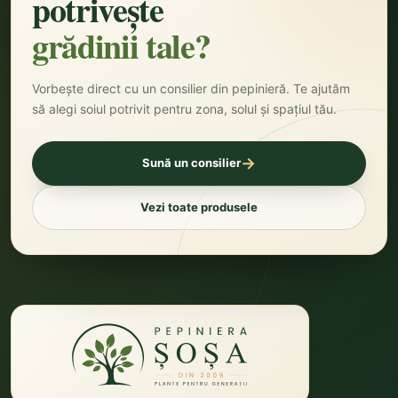
potrivește
grădinii tale?
Vorbește direct cu un consilier din pepinieră. Te ajutăm
să alegi soiul potrivit pentru zona, solul și spațiul tău.
→
Sună un consilier
Vezi toate produsele