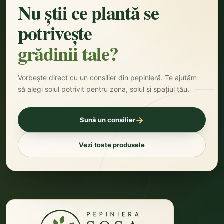
Nu știi ce plantă se
potrivește
grădinii tale?
Vorbește direct cu un consilier din pepinieră. Te ajutăm
să alegi soiul potrivit pentru zona, solul și spațiul tău.
→
Sună un consilier
Vezi toate produsele