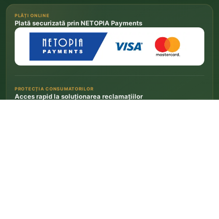
PLĂȚI ONLINE
Plată securizată prin NETOPIA Payments
PROTECȚIA CONSUMATORILOR
Acces rapid la soluționarea reclamațiilor
Depune o reclamație la ANPC
→
Platforma europeană SOL a fost închisă la 20 iulie 2025. Legătura de mai sus conduce la
informațiile europene actuale privind soluționarea litigiilor de consum.