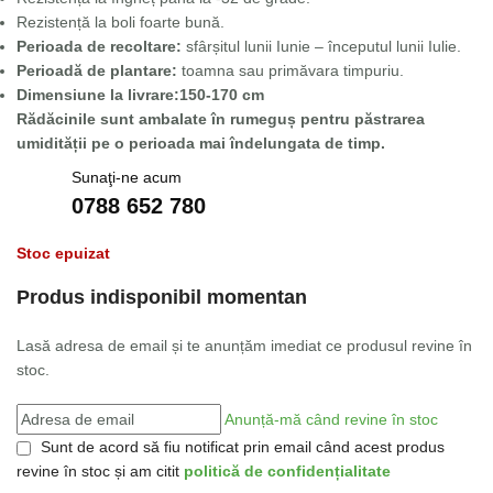
Rezistență la boli foarte bună.
Perioada de recoltare:
sfârșitul lunii Iunie – începutul lunii Iulie.
Perioadă de plantare:
toamna sau primăvara timpuriu.
Dimensiune la livrare:150-170 cm
Rădăcinile sunt ambalate în rumeguș pentru păstrarea
umidității pe o perioada mai îndelungata de timp.
Sunaţi-ne acum
0788 652 780
Stoc epuizat
Produs indisponibil momentan
Lasă adresa de email și te anunțăm imediat ce produsul revine în
stoc.
Anunță-mă când revine în stoc
Sunt de acord să fiu notificat prin email când acest produs
revine în stoc și am citit
politică de confidențialitate