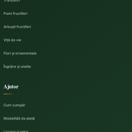
Trandafiri
Pomi fructiferi
Arbuști fructiferi
Viță de vie
Flori și ornamentale
Îngrijire și unelte
Ajutor
Cum cumpăr
Modalități de plată
Livrare și retur