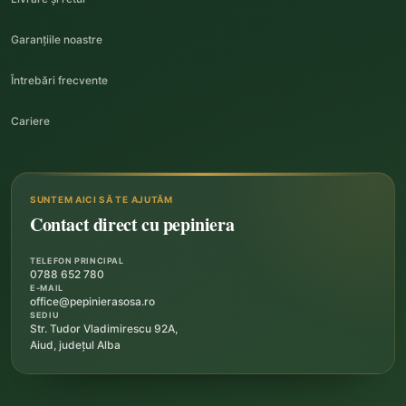
Garanțiile noastre
Întrebări frecvente
Cariere
SUNTEM AICI SĂ TE AJUTĂM
Contact direct cu pepiniera
TELEFON PRINCIPAL
0788 652 780
E-MAIL
office@pepinierasosa.ro
SEDIU
Str. Tudor Vladimirescu 92A,
Aiud, județul Alba