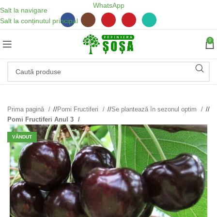
WhatsApp
Salt la navigare
Salt la conținutul principal
0
Prima pagină
/
Pomi Fructiferi
/
Se plantează în sezonul optim
/
Pomi Fructiferi Anul 3
VÂNDUT