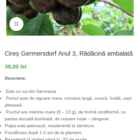
Fă clic pentru a mări
Cireș Germersdorf Anul 3, Rădăcină ambalată
39,00
lei
Descriere:
Este un soi din Germania.
Pomul este de vigoare mare, coroana largă, conică, înaltă, ușor
pletoasă,
Fructul are mărime mare (8 – 13 g), de formă cordiformă, cu
partea dorsală bombată, de culoare roșie – sângerie.
Pulpa este pietroasă, neaderentă la sâmbure.
Fructificare după 1-2 ani de la plantare.
Rezistență la îngheț până la -32 de grade.