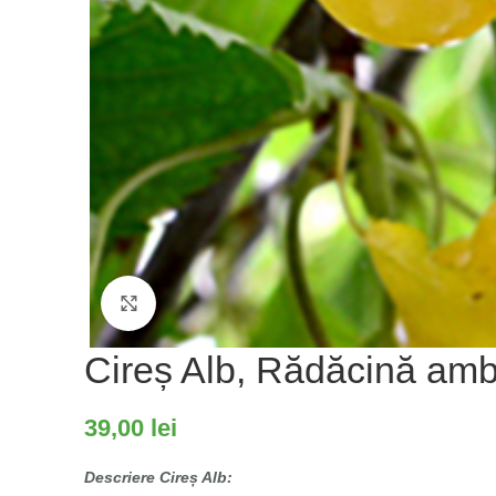
Fă clic pentru a mări
Cireș Alb, Rădăcină am
39,00
lei
Descriere Cireș Alb: