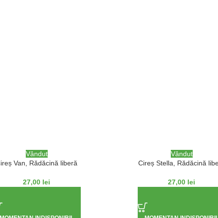
Vândut
Vândut
ireș Van, Rădăcină liberă
Cireș Stella, Rădăcină lib
27,00
lei
27,00
lei