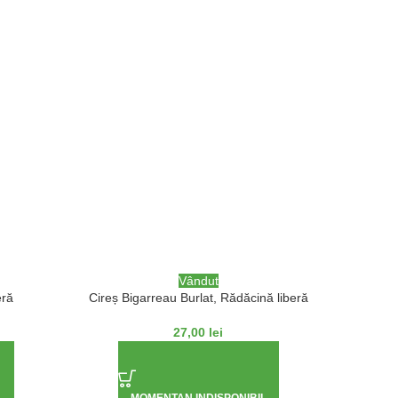
Vândut
eră
Cireș Bigarreau Burlat, Rădăcină liberă
Cireș A
27,00
lei