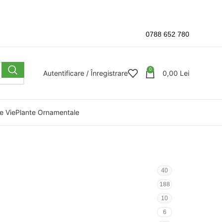
0788 652 780
0
Autentificare / Înregistrare
0,00
Lei
e Vie
Plante Ornamentale
40
188
10
6