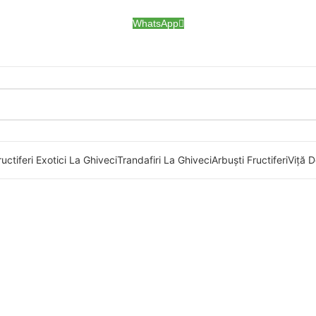
WhatsApp
uctiferi Exotici La Ghiveci
Trandafiri La Ghiveci
Arbuști Fructiferi
Viță D