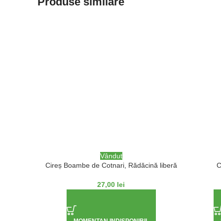
Produse similare
Vândut
Cireș Boambe de Cotnari, Rădăcină liberă
C
27,00
lei