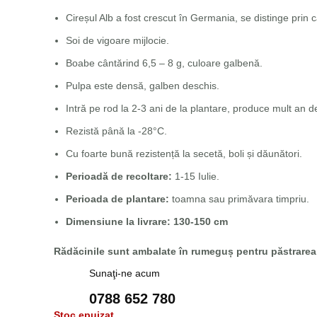
Cireșul Alb a fost crescut în Germania, se distinge prin cal
Soi de vigoare mijlocie.
Boabe cântărind 6,5 – 8 g, culoare galbenă.
Pulpa este densă, galben deschis.
Intră pe rod la 2-3 ani de la plantare, produce mult an de
Rezistă până la -28°C.
Cu foarte bună rezistență la secetă, boli și dăunători.
Perioadă de recoltare:
1-15 Iulie.
Perioada de plantare:
toamna sau primăvara timpriu.
Dimensiune la livrare: 130-150 cm
Rădăcinile sunt ambalate în rumeguș pentru păstrarea 
Sunaţi-ne acum
0788 652 780
Stoc epuizat