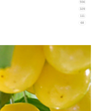
556
329
111
68