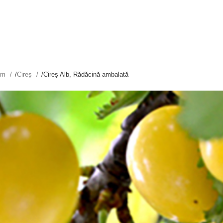
tim
/
Cireș
/
Cireș Alb, Rădăcină ambalată