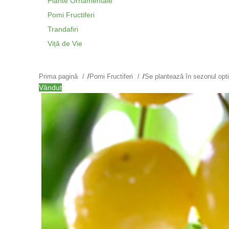
Plante Ornamentale
Pomi Fructiferi
Trandafiri
Viță de Vie
Prima pagină
/
Pomi Fructiferi
/
Se plantează în sezonul op
Vândut