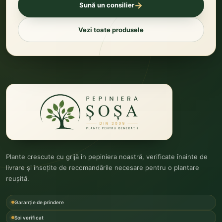
→
Sună un consilier
Vezi toate produsele
Plante crescute cu grijă în pepiniera noastră, verificate înainte de
livrare și însoțite de recomandările necesare pentru o plantare
reușită.
Garanție de prindere
Soi verificat