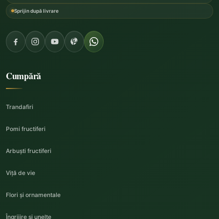
Sprijin după livrare
Cumpără
Trandafiri
Pomi fructiferi
Arbuști fructiferi
Viță de vie
Flori și ornamentale
Îngrijire și unelte