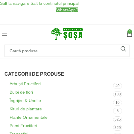
Salt la navigare
Salt la conținutul principal
WhatsApp
0
CATEGORII DE PRODUSE
Arbuști Fructiferi
40
Bulbi de flori
188
Îngrijire & Unelte
10
Kituri de plantare
6
Plante Ornamentale
525
Pomi Fructiferi
329