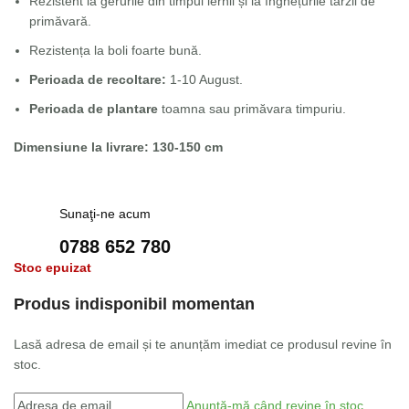
Rezistent la gerurile din timpul iernii și la înghețurile târzii de
primăvară.
Rezistența la boli foarte bună.
Perioada de recoltare:
1-10 August.
Perioada de plantare
toamna sau primăvara timpuriu.
Dimensiune la livrare: 130-150 cm
Sunaţi-ne acum
0788 652 780
Stoc epuizat
Produs indisponibil momentan
Lasă adresa de email și te anunțăm imediat ce produsul revine în
stoc.
Anunță-mă când revine în stoc