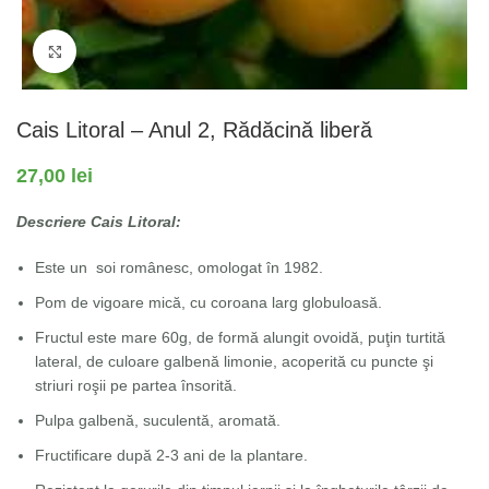
Fă clic pentru a mări
Cais Litoral – Anul 2, Rădăcină liberă
27,00
lei
Descriere Cais Litoral:
Este un soi românesc, omologat în 1982.
Pom de vigoare mică, cu coroana larg globuloasă.
Fructul este mare 60g, de formă alungit ovoidă, puţin turtită
lateral, de culoare galbenă limonie, acoperită cu puncte şi
striuri roşii pe partea însorită.
Pulpa galbenă, suculentă, aromată.
Fructificare după 2-3 ani de la plantare.