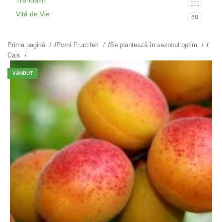
Trandafiri
111
Viță de Vie
68
Prima pagină
/
Pomi Fructiferi
/
Se plantează în sezonul optim
/
Cais
VÂNDUT