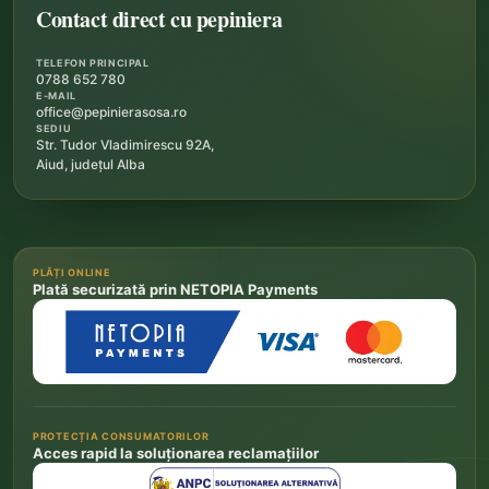
Contact direct cu pepiniera
TELEFON PRINCIPAL
0788 652 780
E-MAIL
office@pepinierasosa.ro
SEDIU
Str. Tudor Vladimirescu 92A,
Aiud, județul Alba
PLĂȚI ONLINE
Plată securizată prin NETOPIA Payments
PROTECȚIA CONSUMATORILOR
Acces rapid la soluționarea reclamațiilor