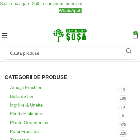
Salt la navigare
Salt la conținutul principal
WhatsApp
0
CATEGORII DE PRODUSE
Arbuști Fructiferi
40
Bulbi de flori
188
Îngrijire & Unelte
10
Kituri de plantare
6
Plante Ornamentale
525
Pomi Fructiferi
329