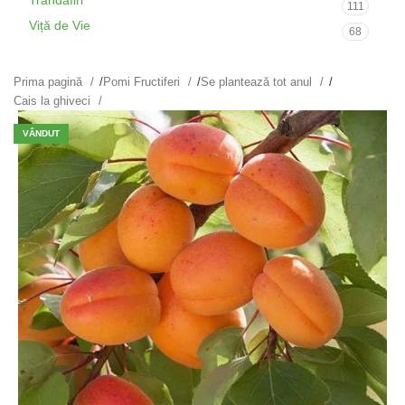
Trandafiri
111
Viță de Vie
68
Prima pagină
/
Pomi Fructiferi
/
Se plantează tot anul
/
Cais la ghiveci
VÂNDUT