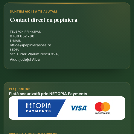
SUNTEM AICI SĂ TE AJUTĂM
Contact direct cu pepiniera
TELEFON PRINCIPAL
0788 652 780
E-MAIL
office@pepinierasosa.ro
SEDIU
Str. Tudor Vladimirescu 92A,
Aiud, județul Alba
PLĂȚI ONLINE
Plată securizată prin NETOPIA Payments
PROTECȚIA CONSUMATORILOR