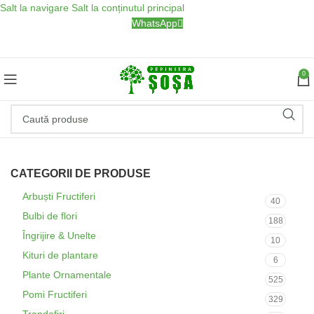
Salt la navigare
Salt la conținutul principal
WhatsApp
0
CATEGORII DE PRODUSE
Arbuști Fructiferi
40
Bulbi de flori
188
Îngrijire & Unelte
10
Kituri de plantare
6
Plante Ornamentale
525
Pomi Fructiferi
329