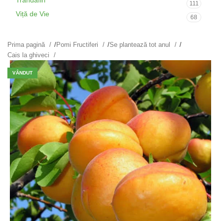
Trandafiri
111
Viță de Vie
68
Prima pagină
/
Pomi Fructiferi
/
Se plantează tot anul
/
Cais la ghiveci
VÂNDUT