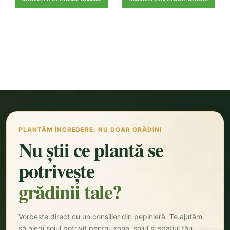
PLANTĂM ÎNCREDERE, NU DOAR GRĂDINI
Nu știi ce plantă se
potrivește
grădinii tale?
Vorbește direct cu un consilier din pepinieră. Te ajutăm
să alegi soiul potrivit pentru zona, solul și spațiul tău.