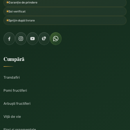
Garanție de prindere
Soi verificat
Sprijin după livrare
Cumpără
Trandafiri
Pomi fructiferi
Arbuști fructiferi
Viță de vie
Flori și ornamentale