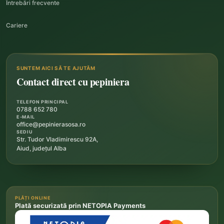
Întrebări frecvente
Cariere
SUNTEM AICI SĂ TE AJUTĂM
Contact direct cu pepiniera
TELEFON PRINCIPAL
0788 652 780
E-MAIL
office@pepinierasosa.ro
SEDIU
Str. Tudor Vladimirescu 92A,
Aiud, județul Alba
PLĂȚI ONLINE
Plată securizată prin NETOPIA Payments