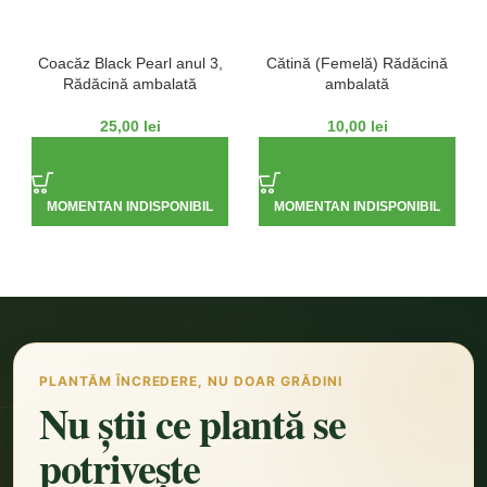
Coacăz Black Pearl anul 3,
Cătină (Femelă) Rădăcină
Rădăcină ambalată
ambalată
25,00
lei
10,00
lei
MOMENTAN INDISPONIBIL
MOMENTAN INDISPONIBIL
PLANTĂM ÎNCREDERE, NU DOAR GRĂDINI
Nu știi ce plantă se
potrivește