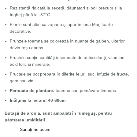
Rezistență ridicată la secetă, dăunatori și boli precum și la
îngheț până la -37°C
Florile sunt albe ca zapada și apar în luna Mai, foarte
decorative.
Frunzele toamna se colorează în nuanțe de galben, ulterior
devin roșu aprins.
Fructele conțin cantități însemnate de antioxidanți, vitamine,
acid folic și minerale.
Fructele se pot prepara în diferite feluri: suc, infuzie de fructe,
gem sau vin.
Perioada de plantare:
toamna sau primăvara timpuriu.
Înălțime la livrare: 40-60cm
Butașii de aronia, sunt ambalați în rumeguș, pentru
păstrarea umidității .
Sunaţi-ne acum