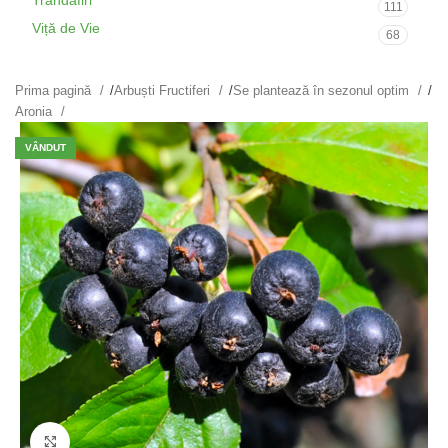
Trandafiri
111
Viță de Vie
68
Prima pagină
/
Arbuști Fructiferi
/
Se plantează în sezonul optim
/
Aronia
VÂNDUT
Fă clic pentru a mări