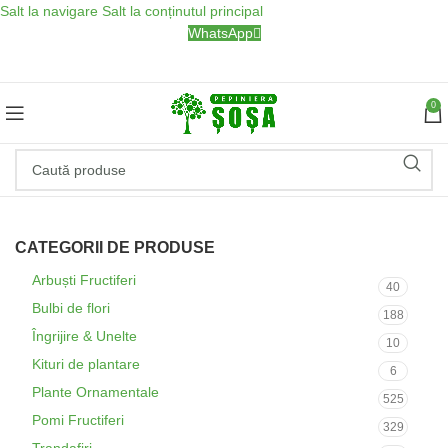
Salt la navigare
Salt la conținutul principal
WhatsApp
0
CATEGORII DE PRODUSE
Arbuști Fructiferi
40
Bulbi de flori
188
Îngrijire & Unelte
10
Kituri de plantare
6
Plante Ornamentale
525
Pomi Fructiferi
329