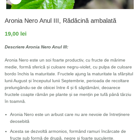
Aronia Nero Anul III, Rădăcină ambalată
19,00
lei
Descriere Aronia Nero Anul III:
Aronia Nero este un soi foarte productiv, cu fructe de mărime
medie, formă sferică și culoare negru-violet, cu pulpa de culoare
bordo închis la maturitate. Fructele ajung la maturitate la sfârșitul
lunii August și începutul lunii Septembrie, perioada de recoltare
prelungându-se de obicei între 4 și 6 săptămâni, deoarece
fructele coapte rămân pe plante și se mențin pe tufă până târziu
în toamnă.
Aronia Nero este un arbust care nu are nevoie de întreținere
deosebită
Acesta se dezvoltă armonios, formând ramuri încărcate de
fructe sub formă de drupă, negre și foarte suculente.