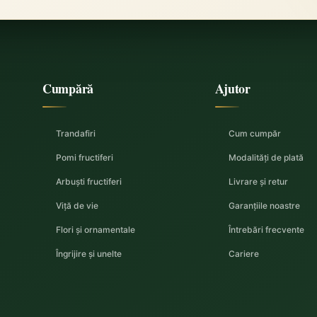
Cumpără
Ajutor
Trandafiri
Cum cumpăr
Pomi fructiferi
Modalități de plată
Arbuști fructiferi
Livrare și retur
Viță de vie
Garanțiile noastre
Flori și ornamentale
Întrebări frecvente
Îngrijire și unelte
Cariere