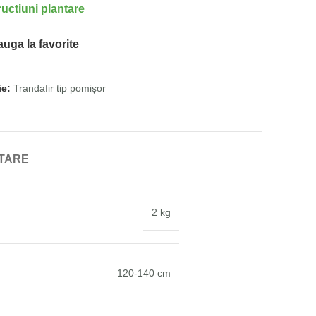
ructiuni plantare
uga la favorite
ie:
Trandafir tip pomișor
NTARE
2 kg
120-140 cm