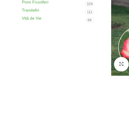
Pomi Fructiferi
329
Trandafiri
111
Viță de Vie
68