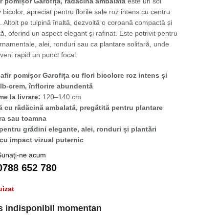
r pomișor Garofița, rădăcină ambalată
este un soi
 bicolor, apreciat pentru florile sale roz intens cu centru
 Altoit pe tulpină înaltă, dezvoltă o coroană compactă și
tă, oferind un aspect elegant și rafinat. Este potrivit pentru
rnamentale, alei, ronduri sau ca plantare solitară, unde
veni rapid un punct focal.
afir pomișor Garofița cu flori bicolore roz intens și
lb-crem, înflorire abundentă
me la livrare:
120–140 cm
ă cu rădăcină ambalată, pregătită pentru plantare
ra sau toamna
pentru grădini elegante, alei, ronduri și plantări
 cu impact vizual puternic
Sunaţi-ne acum
0788 652 780
uizat
s indisponibil momentan