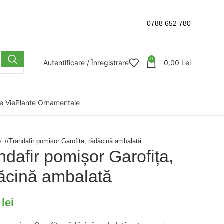
0788 652 780
0
Autentificare / Înregistrare
0,00
Lei
e Vie
Plante Ornamentale
/
Trandafir pomișor Garofița, rădăcină ambalată
ndafir pomișor Garofița,
ăcină ambalată
0
lei