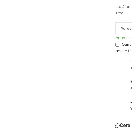
Lasă adr
stoc.
Anunță-m
Sunt 
revine în
Î
Î
Cere 