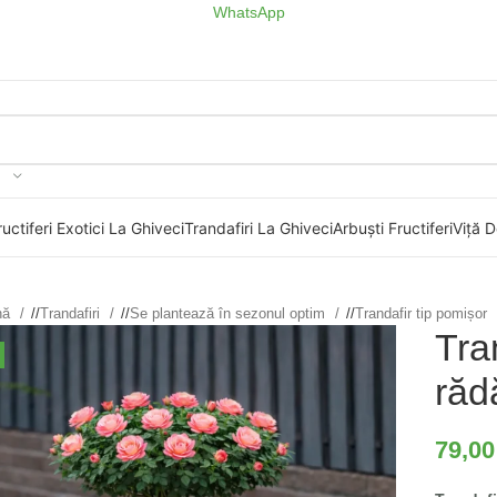
WhatsApp
uctiferi Exotici La Ghiveci
Trandafiri La Ghiveci
Arbuști Fructiferi
Viță D
ină
/
Trandafiri
/
Se plantează în sezonul optim
/
Trandafir tip pomișor
Tra
răd
79,0