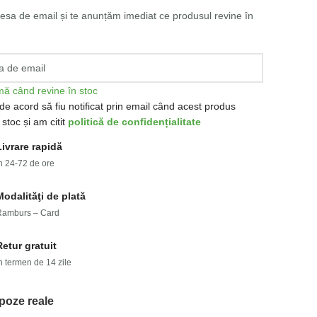
esa de email și te anunțăm imediat ce produsul revine în
ă când revine în stoc
de acord să fiu notificat prin email când acest produs
 stoc și am citit
politică de confidențialitate
Livrare rapidă
n 24-72 de ore
Modalităţi de plată
Ramburs – Card
Retur gratuit
n termen de 14 zile
poze reale