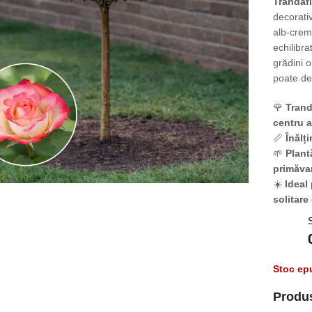
Trandafi
decorativ
alb-crem.
echilibra
grădini o
poate de
🌹
Trand
centru a
📏
Înălți
🌱
Plant
Fă clic pentru a mări
primăva
☀️
Ideal 
solitare
Stoc ep
Produ