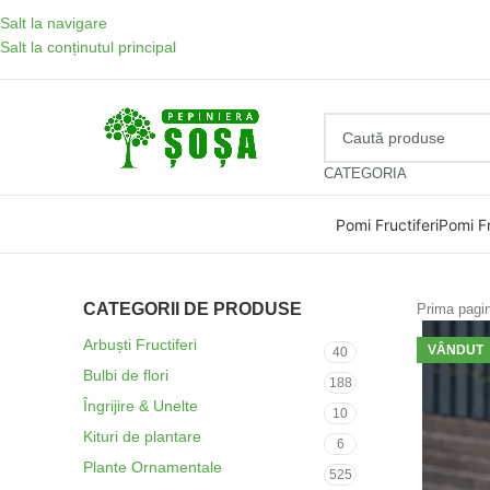
Salt la navigare
Salt la conținutul principal
CATEGORIA
Pomi Fructiferi
Pomi Fr
CATEGORII DE PRODUSE
Prima pag
Arbuști Fructiferi
VÂNDUT
40
Bulbi de flori
188
Îngrijire & Unelte
10
Kituri de plantare
6
Plante Ornamentale
525