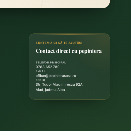
SUNTEM AICI SĂ TE AJUTĂM
Contact direct cu pepiniera
TELEFON PRINCIPAL
0788 652 780
E-MAIL
office@pepinierasosa.ro
SEDIU
Str. Tudor Vladimirescu 92A,
Aiud, județul Alba