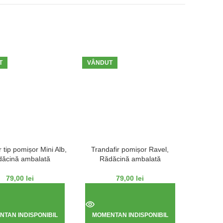
T
VÂNDUT
VÂNDUT
r tip pomișor Mini Alb,
Trandafir pomișor Ravel,
Tranda
ăcină ambalată
Rădăcină ambalată
Răd
79,00
lei
79,00
lei
TAN INDISPONIBIL
MOMENTAN INDISPONIBIL
MOMEN