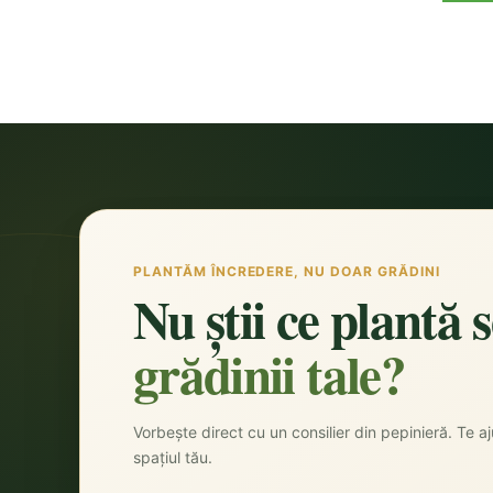
PLANTĂM ÎNCREDERE, NU DOAR GRĂDINI
Nu știi ce plantă 
grădinii tale?
Vorbește direct cu un consilier din pepinieră. Te aju
spațiul tău.