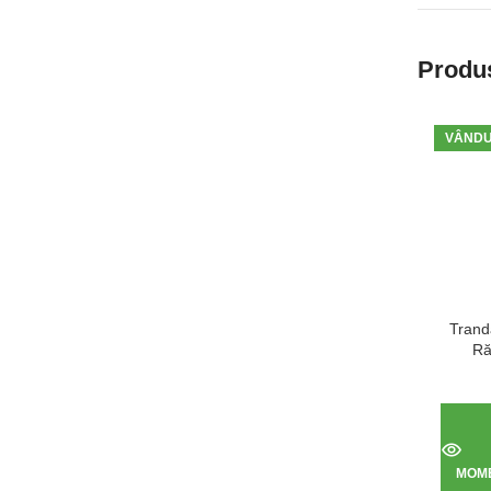
Produs
VÂND
Tranda
Ră
MOME