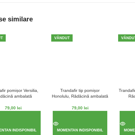
e similare
UT
VÂNDUT
VÂNDU
fir pomișor Versilia,
Trandafir tip pomișor
Trandafi
dăcină ambalată
Honolulu, Rădăcină ambalată
Răd
79,00
lei
79,00
lei
NTAN INDISPONIBIL
MOMENTAN INDISPONIBIL
MOMEN