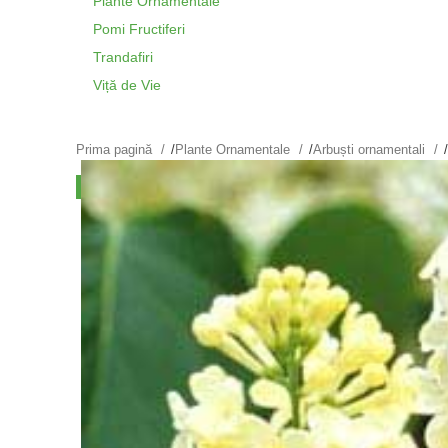
Plante Ornamentale
Pomi Fructiferi
Trandafiri
Viță de Vie
Prima pagină
/
Plante Ornamentale
/
Arbuști ornamentali
/
VÂNDUT