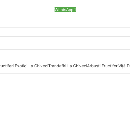
WhatsApp
uctiferi Exotici La Ghiveci
Trandafiri La Ghiveci
Arbuști Fructiferi
Viță D