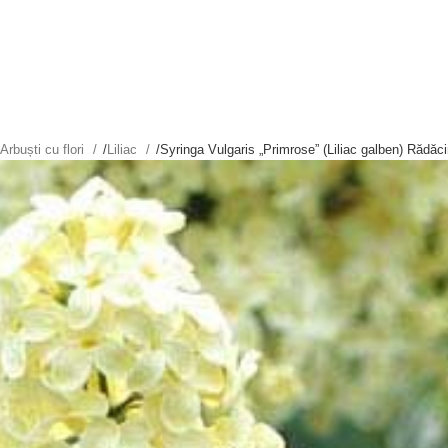
Arbuști cu flori
/
Liliac
/
Syringa Vulgaris „Primrose” (Liliac galben) Rădă