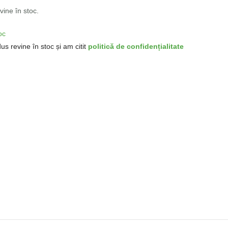
ine în stoc.
oc
us revine în stoc și am citit
politică de confidențialitate