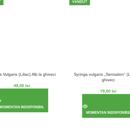
T
VÂNDUT
 Vulgaris (Liliac) Alb la ghiveci
Syringa vulgaris „Sensation” (Li
ghiveci
49,00
lei
79,00
lei
MOMENTAN INDISPONIBIL
MOMENTAN INDISPONIBI