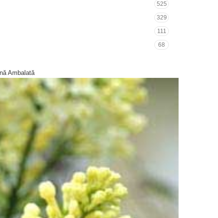
525
329
111
68
cină Ambalată