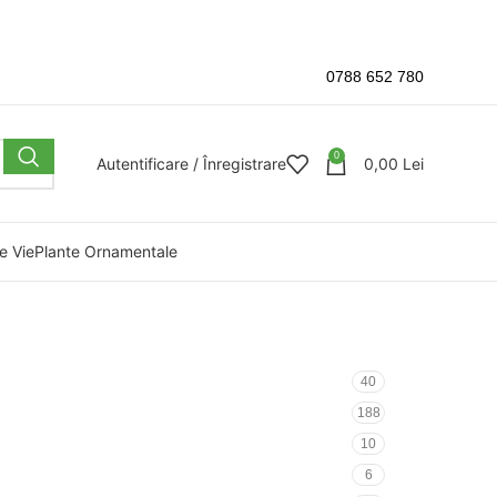
0788 652 780
0
Autentificare / Înregistrare
0,00
Lei
e Vie
Plante Ornamentale
40
188
10
6