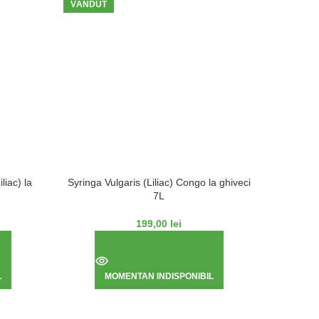
VÂNDUT
VÂNDUT
liac) la
Syringa Vulgaris (Liliac) Congo la ghiveci
Liliac in
7L
199,00
lei
L
MOMENTAN INDISPONIBIL