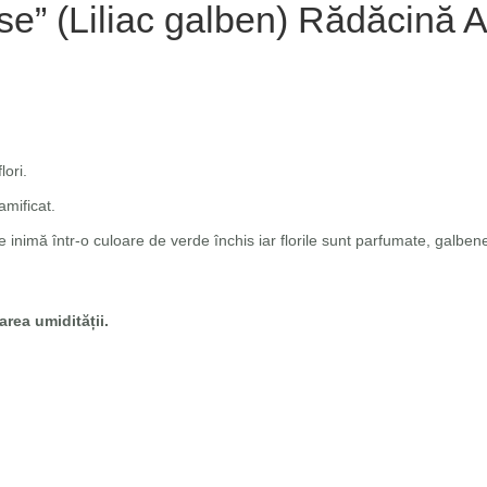
se” (Liliac galben) Rădăcină 
lori.
amificat.
inimă într-o culoare de verde închis iar florile sunt parfumate, galben
area umidității.