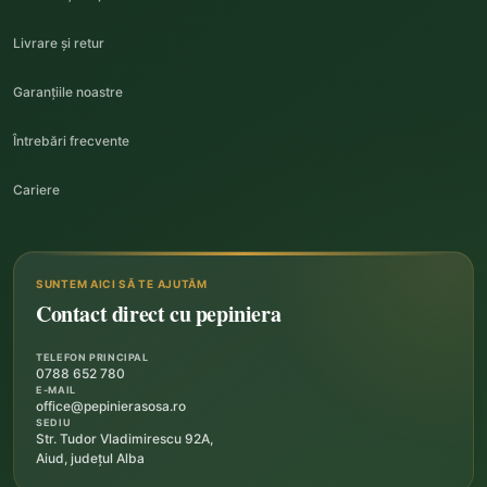
Livrare și retur
Garanțiile noastre
Întrebări frecvente
Cariere
SUNTEM AICI SĂ TE AJUTĂM
Contact direct cu pepiniera
TELEFON PRINCIPAL
0788 652 780
E-MAIL
office@pepinierasosa.ro
SEDIU
Str. Tudor Vladimirescu 92A,
Aiud, județul Alba