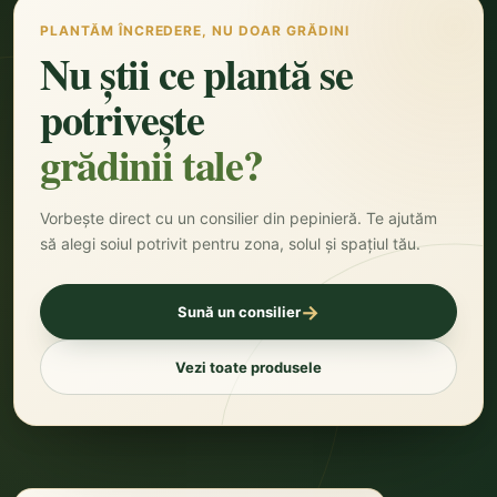
PLANTĂM ÎNCREDERE, NU DOAR GRĂDINI
Nu știi ce plantă se
potrivește
grădinii tale?
Vorbește direct cu un consilier din pepinieră. Te ajutăm
să alegi soiul potrivit pentru zona, solul și spațiul tău.
→
Sună un consilier
Vezi toate produsele