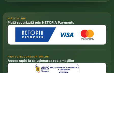
PLĂȚI ONLINE
Plată securizată prin NETOPIA Payments
PROTECȚIA CONSUMATORILOR
Acces rapid la soluționarea reclamațiilor
Depune o reclamație la ANPC
→
Platforma europeană SOL a fost închisă la 20 iulie 2025. Legătura de mai sus conduce la
informațiile europene actuale privind soluționarea litigiilor de consum.