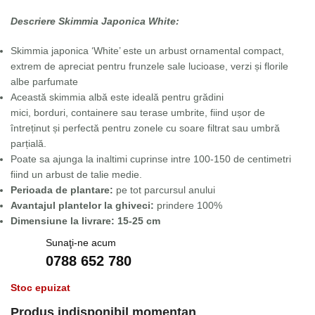
Descriere Skimmia Japonica White:
Skimmia japonica ‘White’ este un arbust ornamental compact,
extrem de apreciat pentru
frunzele sale lucioase, verzi
și
florile
albe parfumate
Această
skimmia albă
este ideală pentru
grădini
mici
,
borduri
,
containere
sau
terase umbrite
, fiind ușor de
întreținut și perfectă pentru zonele cu
soare filtrat sau umbră
parțială
.
Poate sa ajunga la inaltimi cuprinse intre 100-150 de centimetri
fiind un arbust de talie medie.
Perioada de plantare:
pe tot parcursul anului
Avantajul plantelor la ghiveci:
prindere 100%
Dimensiune la livrare: 15-25 cm
Sunaţi-ne acum
0788 652 780
Stoc epuizat
Produs indisponibil momentan