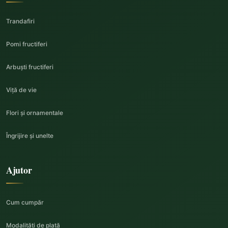
Trandafiri
Pomi fructiferi
Arbuști fructiferi
Viță de vie
Flori și ornamentale
Îngrijire și unelte
Ajutor
Cum cumpăr
Modalități de plată