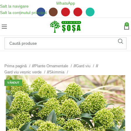
WhatsApp
Salt la navigare
Salt la conținutul principal
0
Prima pagină
/
Plante Ornamentale
/
Gard viu
/
Gard viu veșnic verde
/
Skimmia
VÂNDUT