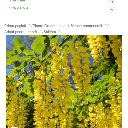
Trandafiri
111
Viță de Vie
68
Prima pagină
/
Plante Ornamentale
/
Arbori ornamentali
/
Arbori pentru umbră
/
Salcâm