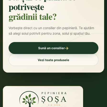
potrivește
grădinii tale?
Vorbește direct cu un consilier din pepinieră. Te ajutăm
să alegi soiul potrivit pentru zona, solul și spațiul tău.
→
Sună un consilier
Vezi toate produsele