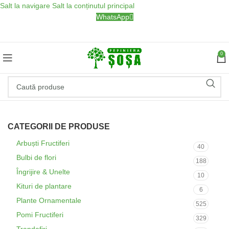
Salt la navigare
Salt la conținutul principal
WhatsApp
0
CATEGORII DE PRODUSE
Arbuști Fructiferi
40
Bulbi de flori
188
Îngrijire & Unelte
10
Kituri de plantare
6
Plante Ornamentale
525
Pomi Fructiferi
329