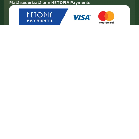
Plată securizată prin NETOPIA Payments
PROTECȚIA CONSUMATORILOR
Acces rapid la soluționarea reclamațiilor
Depune o reclamație la ANPC
→
Platforma europeană SOL a fost închisă la 20 iulie 2025. Legătura de mai sus conduce la
informațiile europene actuale privind soluționarea litigiilor de consum.
© 2026 Pepiniera Șoșa. Toate drepturile rezervate.
Confidențialitate
Retur
Termeni și condiții