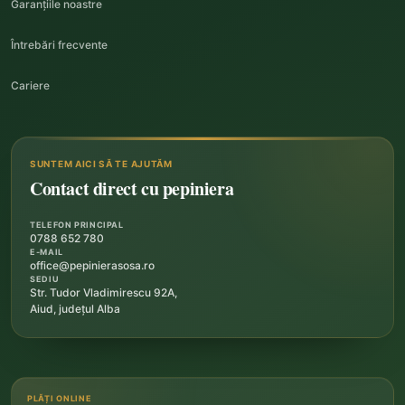
Garanțiile noastre
Întrebări frecvente
Cariere
SUNTEM AICI SĂ TE AJUTĂM
Contact direct cu pepiniera
TELEFON PRINCIPAL
0788 652 780
E-MAIL
office@pepinierasosa.ro
SEDIU
Str. Tudor Vladimirescu 92A,
Aiud, județul Alba
PLĂȚI ONLINE