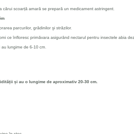
in a cărui scoarță amară se prepară un medicament astringent.
5m
area parcurilor, grădinilor şi străzilor.
pomi ce înfloresc primăvara asigurând nectarul pentru insectele abia dezm
şi au lungime de 6-10 cm.
dității și au o lungime de aproximativ 20-30 cm.
ine în stoc.