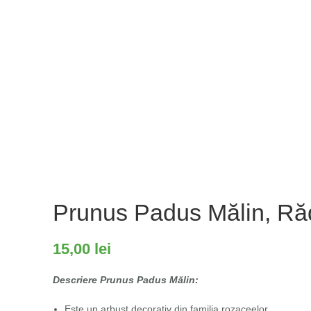
Prunus Padus Mălin, Ră
15,00
lei
Descriere Prunus Padus Mălin:
Este un arbust decorativ din familia rozaceelor