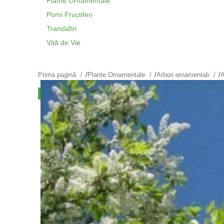
Plante Ornamentale
Pomi Fructiferi
Trandafiri
Viță de Vie
Prima pagină
/
Plante Ornamentale
/
Arbori ornamentali
/
A
VÂNDUT