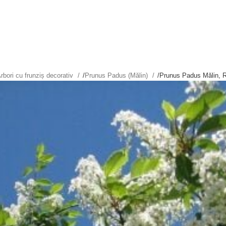
rbori cu frunziș decorativ
/
Prunus Padus (Mălin)
/
Prunus Padus Mălin, 