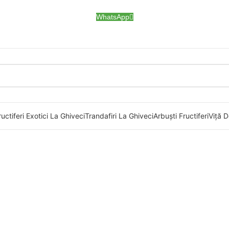
WhatsApp
uctiferi Exotici La Ghiveci
Trandafiri La Ghiveci
Arbuști Fructiferi
Viță D