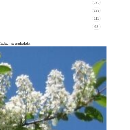
525
329
111
68
Rădăcină ambalată