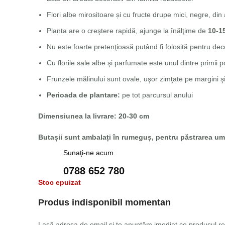
Flori albe mirositoare și cu fructe drupe mici, negre, d
Planta are o creştere rapidă, ajunge la înălţime de
10-1
Nu este foarte pretenţioasă putând fi folosită pentru decor
Cu florile sale albe şi parfumate este unul dintre primii 
Frunzele mălinului sunt ovale, uşor zimţate pe margini 
Perioada de plantare:
pe tot parcursul anului
Dimensiunea la livrare: 20-30 cm
Butașii sunt ambalați în rumeguș, pentru păstrarea umi
Sunaţi-ne acum
0788 652 780
Stoc epuizat
Produs indisponibil momentan
Lasă adresa de email și te anunțăm imediat ce produsul rev