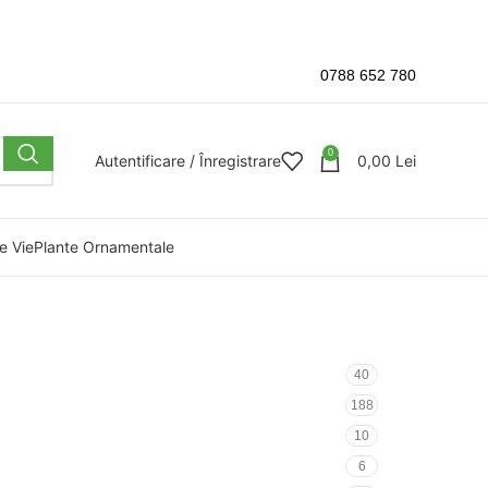
0788 652 780
0
Autentificare / Înregistrare
0,00
Lei
e Vie
Plante Ornamentale
40
188
10
6