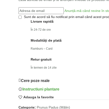
Anunță-mă când revine în st
Sunt de acord să fiu notificat prin email când acest prod
Livrare rapidă
În 24-72 de ore
Modalităţi de plată
Ramburs – Card
Retur gratuit
În termen de 14 zile
Cere poze reale
Instructiuni plantare
Adauga la favorite
Categorie:
Prunus Padus (Mălin)