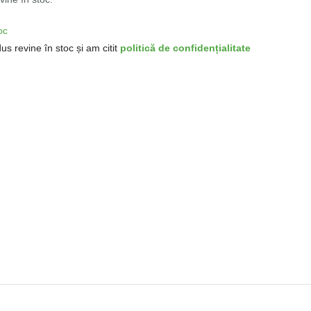
oc
us revine în stoc și am citit
politică de confidențialitate