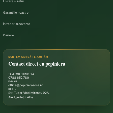
Livrare și retur
Garanțiile noastre
Întrebări frecvente
Cariere
SUNTEM AICI SĂ TE AJUTĂM
Contact direct cu pepiniera
TELEFON PRINCIPAL
0788 652 780
E-MAIL
office@pepinierasosa.ro
SEDIU
Str. Tudor Vladimirescu 92A,
Aiud, județul Alba