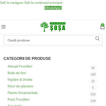
Salt la navigare
Salt la conținutul principal
WhatsApp
0
CATEGORII DE PRODUSE
Arbuști Fructiferi
40
Bulbi de flori
188
Îngrijire & Unelte
10
Kituri de plantare
6
Plante Ornamentale
525
Pomi Fructiferi
329