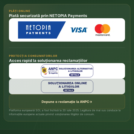
PLĂȚI ONLINE
Plată securizată prin NETOPIA Payments
PROTECȚIA CONSUMATORILOR
Acces rapid la soluționarea reclamațiilor
Depune o reclamație la ANPC
→
Platforma europeană SOL a fost închisă la 20 iulie 2025. Legătura de mai sus conduce la
informațiile europene actuale privind soluționarea litigiilor de consum.