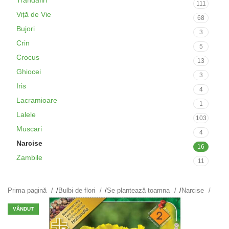
Trandafiri
111
Viță de Vie
68
Bujori
3
Crin
5
Crocus
13
Ghiocei
3
Iris
4
Lacramioare
1
Lalele
103
Muscari
4
Narcise
16
Zambile
11
Prima pagină
/
Bulbi de flori
/
Se plantează toamna
/
Narcise
VÂNDUT