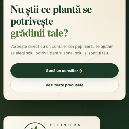
Nu știi ce plantă se
potrivește
grădinii tale?
Vorbește direct cu un consilier din pepinieră. Te ajutăm
să alegi soiul potrivit pentru zona, solul și spațiul tău.
→
Sună un consilier
Vezi toate produsele