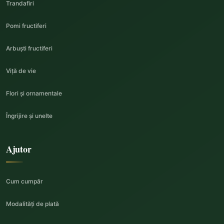
Trandafiri
Pomi fructiferi
Arbuști fructiferi
Viță de vie
Flori și ornamentale
Îngrijire și unelte
Ajutor
Cum cumpăr
Modalități de plată