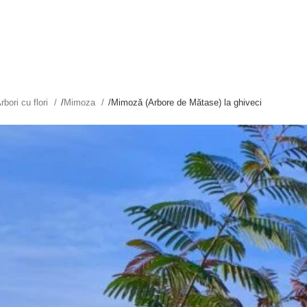
rbori cu flori
/
Mimoza
/
Mimoză (Arbore de Mătase) la ghiveci