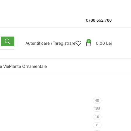
0788 652 780
0
Autentificare / Înregistrare
0,00
Lei
e Vie
Plante Ornamentale
40
188
10
6