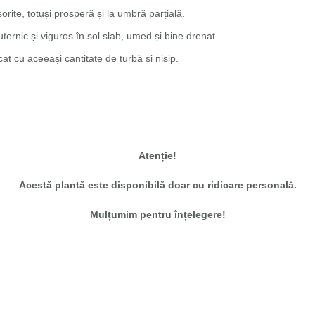
rite, totuși prosperă și la umbră parțială.
ternic și viguros în sol slab, umed și bine drenat.
at cu aceeași cantitate de turbă și nisip.
Atenție!
Acestă plantă este disponibilă
doar cu ridicare personală.
Mulțumim pentru înțelegere!