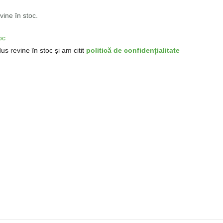
ine în stoc.
oc
us revine în stoc și am citit
politică de confidențialitate