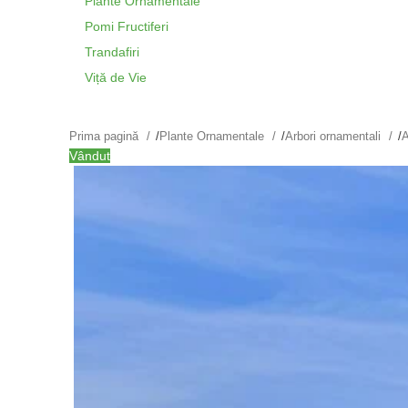
Plante Ornamentale
Pomi Fructiferi
Trandafiri
Viță de Vie
Prima pagină
/
Plante Ornamentale
/
Arbori ornamentali
/
A
Vândut