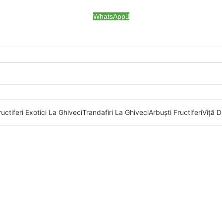
WhatsApp
uctiferi Exotici La Ghiveci
Trandafiri La Ghiveci
Arbuști Fructiferi
Viță D