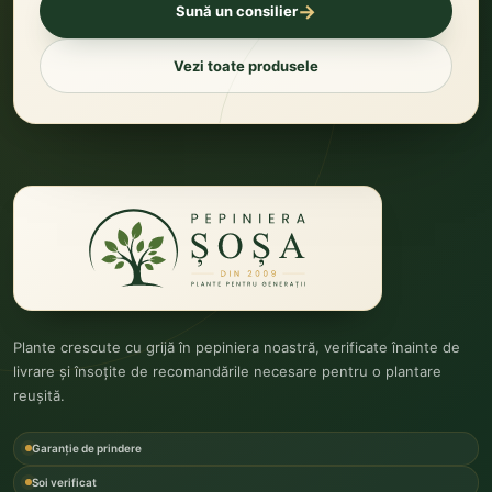
→
Sună un consilier
Vezi toate produsele
Plante crescute cu grijă în pepiniera noastră, verificate înainte de
livrare și însoțite de recomandările necesare pentru o plantare
reușită.
Garanție de prindere
Soi verificat