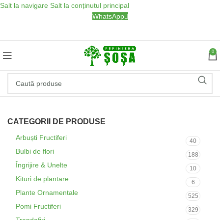
Salt la navigare
Salt la conținutul principal
WhatsApp
0
CATEGORII DE PRODUSE
Arbuști Fructiferi
40
Bulbi de flori
188
Îngrijire & Unelte
10
Kituri de plantare
6
Plante Ornamentale
525
Pomi Fructiferi
329