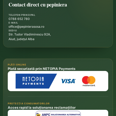
Contact direct cu pepiniera
TELEFON PRINCIPAL
0788 652 780
E-MAIL
office@pepinierasosa.ro
SEDIU
Str. Tudor Vladimirescu 92A,
Aiud, județul Alba
PLĂȚI ONLINE
Plată securizată prin NETOPIA Payments
PROTECȚIA CONSUMATORILOR
Acces rapid la soluționarea reclamațiilor