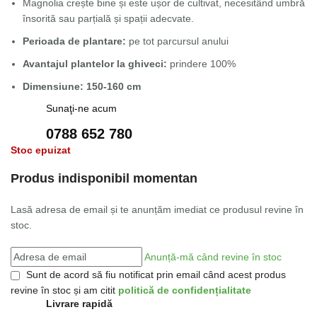
Magnolia crește bine și este ușor de cultivat, necesitând umbră
însorită sau parțială și spații adecvate.
Perioada de plantare:
pe tot parcursul anului
Avantajul plantelor la ghiveci:
prindere 100%
Dimensiune: 150-160 cm
Sunaţi-ne acum
0788 652 780
Stoc epuizat
Produs indisponibil momentan
Lasă adresa de email și te anunțăm imediat ce produsul revine în
stoc.
Anunță-mă când revine în stoc
Sunt de acord să fiu notificat prin email când acest produs
revine în stoc și am citit
politică de confidențialitate
Livrare rapidă