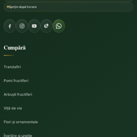
Sprijin după livrare
Cumpără
Trandafiri
Pomi fructiferi
Arbuști fructiferi
Viță de vie
Flori și ornamentale
Îngrijire și unelte