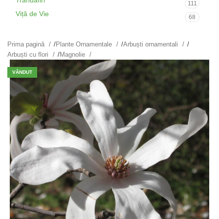
Trandafiri
111
Viță de Vie
68
Prima pagină
/
Plante Ornamentale
/
Arbuști ornamentali
/
Arbuști cu flori
/
Magnolie
VÂNDUT