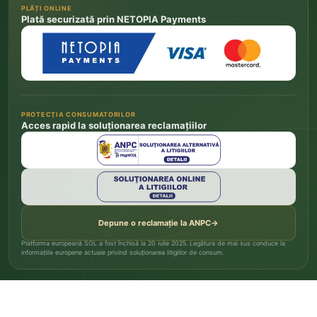
PLĂȚI ONLINE
Plată securizată prin NETOPIA Payments
PROTECȚIA CONSUMATORILOR
Acces rapid la soluționarea reclamațiilor
Depune o reclamație la ANPC
→
Platforma europeană SOL a fost închisă la 20 iulie 2025. Legătura de mai sus conduce la
informațiile europene actuale privind soluționarea litigiilor de consum.
© 2026 Pepiniera Șoșa. Toate drepturile rezervate.