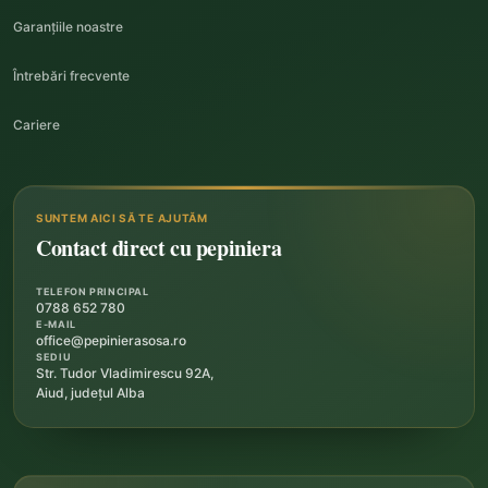
Garanțiile noastre
Întrebări frecvente
Cariere
SUNTEM AICI SĂ TE AJUTĂM
Contact direct cu pepiniera
TELEFON PRINCIPAL
0788 652 780
E-MAIL
office@pepinierasosa.ro
SEDIU
Str. Tudor Vladimirescu 92A,
Aiud, județul Alba