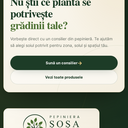
Nu știi ce plantă se
potrivește
grădinii tale?
Vorbește direct cu un consilier din pepinieră. Te ajutăm
să alegi soiul potrivit pentru zona, solul și spațiul tău.
→
Sună un consilier
Vezi toate produsele