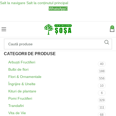
Salt la navigare
Salt la conținutul principal
WhatsApp
0
CATEGORII DE PRODUSE
Arbuști Fructiferi
40
Bulbi de flori
188
Flori & Ornamentale
556
Îngrijire & Unelte
10
Kituri de plantare
6
Pomi Fructiferi
329
Trandafiri
111
Vita de Vie
68