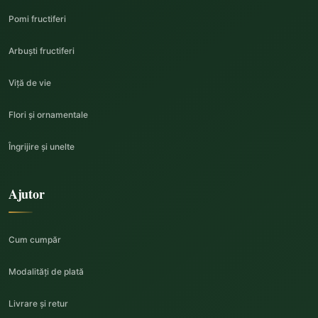
Pomi fructiferi
Arbuști fructiferi
Viță de vie
Flori și ornamentale
Îngrijire și unelte
Ajutor
Cum cumpăr
Modalități de plată
Livrare și retur