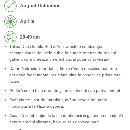
August-Octombrie
Aprilie
20-40 cm
Tulipa Duo Double Red & Yellow este o combinație
spectaculoasă de lalele duble în nuanțe intense de roșu și
galben, care creează un efect vizual puternic și vibrant.
Datorită structurii lor duble, florile rămân deschise pentru o
perioadă îndelungată, rezistând bine în condiții de primăvară
târzie
Preferă soluri bine drenate și un loc însorit sau parțial umbrit.
Sunt plante ușor de întreținut, având nevoie de udare
moderată și fertilizare ușoară.
Această combinație de lalele duble roșii și galbene este ideală
pentru grădini vibrante, borduri sau ghivece mari.