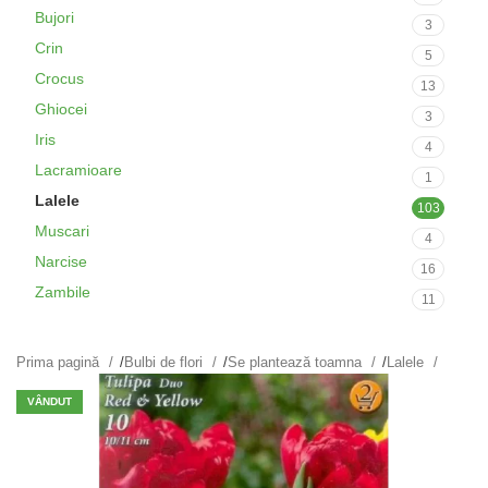
Bujori
3
Crin
5
Crocus
13
Ghiocei
3
Iris
4
Lacramioare
1
Lalele
103
Muscari
4
Narcise
16
Zambile
11
Prima pagină
/
Bulbi de flori
/
Se plantează toamna
/
Lalele
VÂNDUT