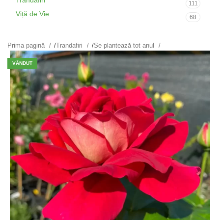
Trandafiri
111
Viță de Vie
68
Prima pagină
/
Trandafiri
/
Se plantează tot anul
VÂNDUT