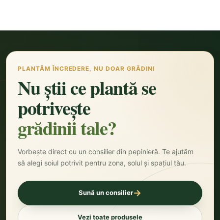
PLANTĂM ÎNCREDERE, NU DOAR GRĂDINI
Nu știi ce plantă se
potrivește
grădinii tale?
Vorbește direct cu un consilier din pepinieră. Te ajutăm
să alegi soiul potrivit pentru zona, solul și spațiul tău.
→
Sună un consilier
Vezi toate produsele