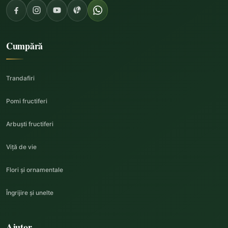
Cumpără
Trandafiri
Pomi fructiferi
Arbuști fructiferi
Viță de vie
Flori și ornamentale
Îngrijire și unelte
Ajutor