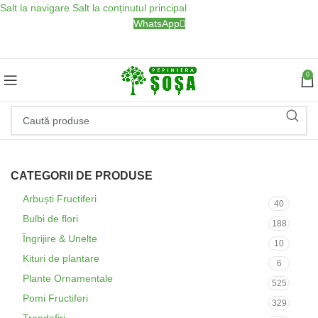
Salt la navigare
Salt la conținutul principal
WhatsApp
0
CATEGORII DE PRODUSE
Arbuști Fructiferi
40
Bulbi de flori
188
Îngrijire & Unelte
10
Kituri de plantare
6
Plante Ornamentale
525
Pomi Fructiferi
329