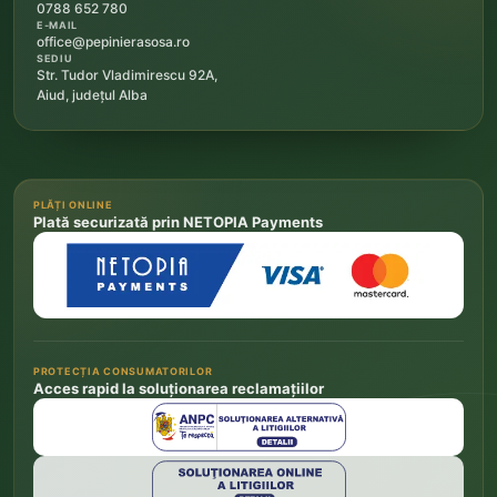
0788 652 780
E-MAIL
office@pepinierasosa.ro
SEDIU
Str. Tudor Vladimirescu 92A,
Aiud, județul Alba
PLĂȚI ONLINE
Plată securizată prin NETOPIA Payments
PROTECȚIA CONSUMATORILOR
Acces rapid la soluționarea reclamațiilor