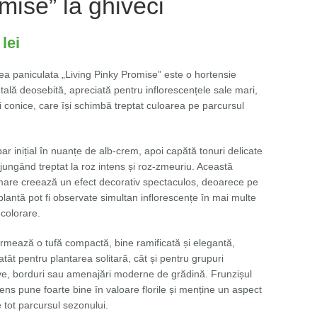
mise” la ghiveci
0
lei
a paniculata „Living Pinky Promise” este o hortensie
ală deosebită, apreciată pentru inflorescențele sale mari,
i conice, care își schimbă treptat culoarea pe parcursul
par inițial în nuanțe de alb-crem, apoi capătă tonuri delicate
jungând treptat la roz intens și roz-zmeuriu. Această
mare creează un efect decorativ spectaculos, deoarece pe
lantă pot fi observate simultan inflorescențe în mai multe
 colorare.
ormează o tufă compactă, bine ramificată și elegantă,
 atât pentru plantarea solitară, cât și pentru grupuri
ve, borduri sau amenajări moderne de grădină. Frunzișul
ens pune foarte bine în valoare florile și menține un aspect
 tot parcursul sezonului.