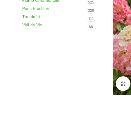
Plante Ornamentale
525
Pomi Fructiferi
329
Trandafiri
111
Viță de Vie
68