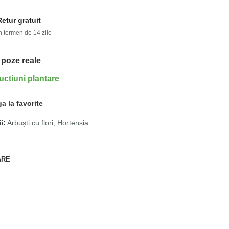
Retur gratuit
n termen de 14 zile
 poze reale
uctiuni plantare
a la favorite
i:
Arbuști cu flori
,
Hortensia
ARE