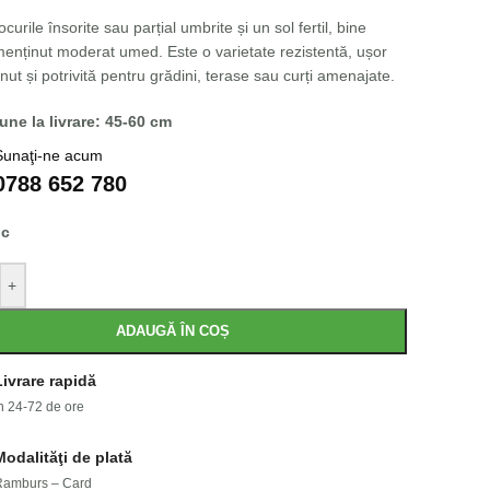
ocurile însorite sau parțial umbrite și un sol fertil, bine
menținut moderat umed. Este o varietate rezistentă, ușor
inut și potrivită pentru grădini, terase sau curți amenajate.
ne la livrare: 45-60 cm
Sunaţi-ne acum
0788 652 780
oc
+
ADAUGĂ ÎN COȘ
Livrare rapidă
n 24-72 de ore
Modalităţi de plată
Ramburs – Card