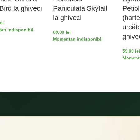
Bird la ghiveci
Paniculata Skyfall
Petiol
la ghiveci
(hort
lei
urcăto
an indisponibil
69,00
lei
ghive
Momentan indisponibil
59,00
lei
Momenta