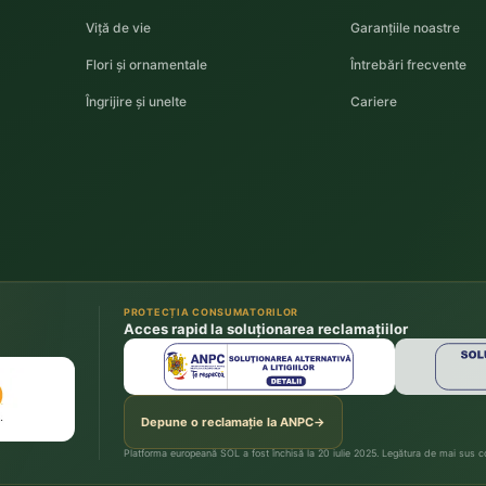
Viță de vie
Garanțiile noastre
Flori și ornamentale
Întrebări frecvente
Îngrijire și unelte
Cariere
PROTECȚIA CONSUMATORILOR
Acces rapid la soluționarea reclamațiilor
Depune o reclamație la ANPC
→
Platforma europeană SOL a fost închisă la 20 iulie 2025. Legătura de mai sus con