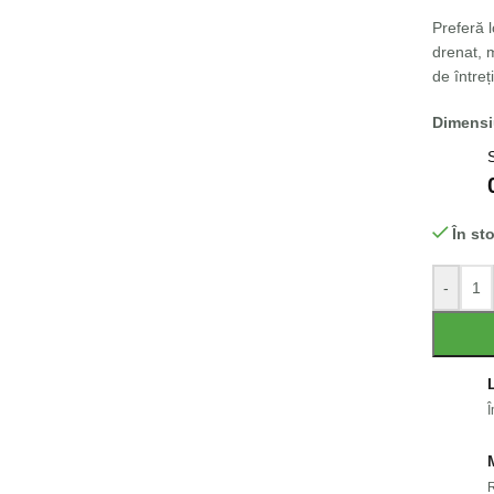
Preferă l
drenat, 
de întreț
Dimensiu
În st
-
Î