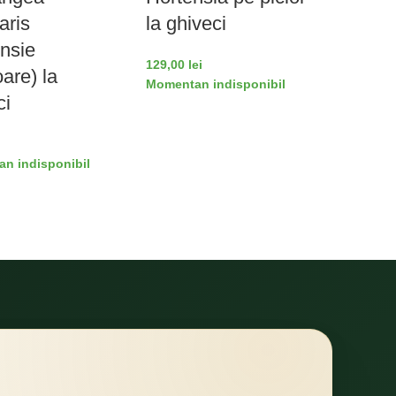
aris
la ghiveci
Fresco
ensie
129,00
lei
59,00
lei
are) la
Momentan indisponibil
Momentan
ci
n indisponibil