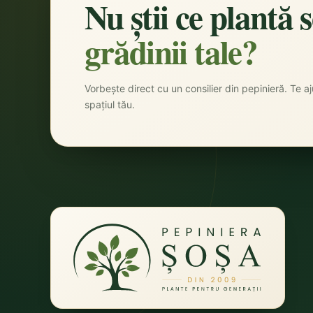
Nu știi ce plantă 
grădinii tale?
Vorbește direct cu un consilier din pepinieră. Te aju
spațiul tău.