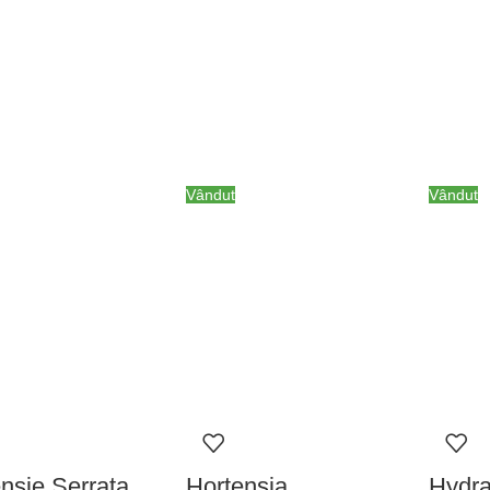
Vândut
Vândut
nsie Serrata
Hortensia
Hydr