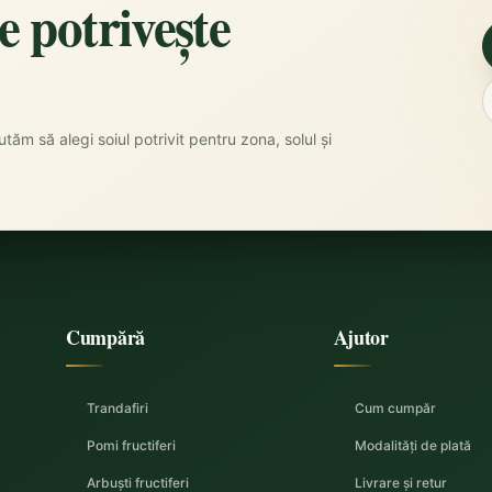
se potrivește
tăm să alegi soiul potrivit pentru zona, solul și
Cumpără
Ajutor
Trandafiri
Cum cumpăr
Pomi fructiferi
Modalități de plată
Arbuști fructiferi
Livrare și retur