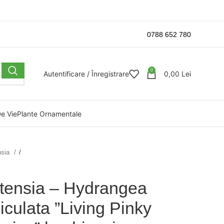
0788 652 780
0
Autentificare / Înregistrare
0,00
Lei
De Vie
Plante Ornamentale
nsia
/
tensia – Hydrangea
iculata ”Living Pinky