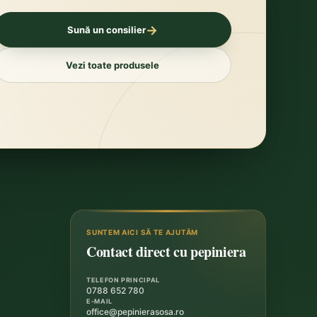
→
Sună un consilier
Vezi toate produsele
SUNTEM AICI SĂ TE AJUTĂM
Contact direct cu pepiniera
TELEFON PRINCIPAL
0788 652 780
E-MAIL
office@pepinierasosa.ro