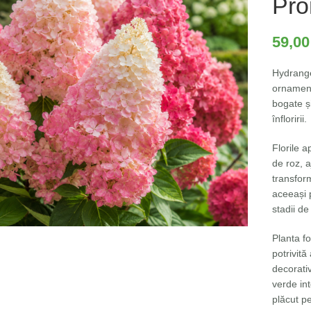
Pro
59,0
Hydrange
ornament
bogate ș
înfloririi.
Florile a
de roz, a
transfor
aceeași p
Fă clic pentru a mări
stadii de
Planta f
potrivită
decorati
verde int
plăcut pe