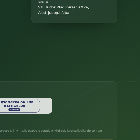
SEDIU
Str. Tudor Vladimirescu 92A,
Aiud, județul Alba
duce la informațiile europene actuale privind soluționarea litigiilor de consum.