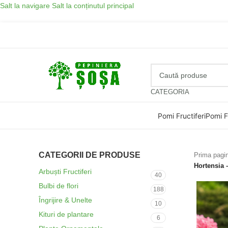
Salt la navigare
Salt la conținutul principal
CATEGORIA
Pomi Fructiferi
Pomi Fr
CATEGORII DE PRODUSE
Prima pag
Hortensia 
Arbuști Fructiferi
40
Bulbi de flori
188
Îngrijire & Unelte
10
Kituri de plantare
6