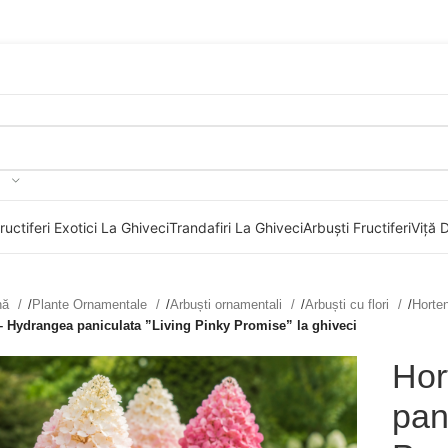
WhatsApp
uctiferi Exotici La Ghiveci
Trandafiri La Ghiveci
Arbuști Fructiferi
Viță 
ină
/
Plante Ornamentale
/
Arbuști ornamentali
/
Arbuști cu flori
/
Horte
– Hydrangea paniculata ”Living Pinky Promise” la ghiveci
Hor
pan