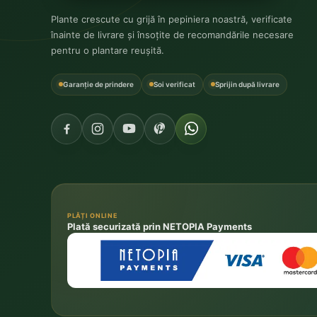
Plante crescute cu grijă în pepiniera noastră, verificate
înainte de livrare și însoțite de recomandările necesare
pentru o plantare reușită.
Garanție de prindere
Soi verificat
Sprijin după livrare
PLĂȚI ONLINE
Plată securizată prin NETOPIA Payments