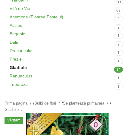
Trandafiri
111
Viță de Vie
68
Anemone (Floarea Pastelui)
3
Astilbe
2
Begonie
1
Dalii
2
Dracunculus
1
Frezie
1
Gladiole
14
Ranunculus
1
Tuberoza
1
Prima pagină
/
Bulbi de flori
/
Se plantează primăvara
/
Gladiole
VÂNDUT