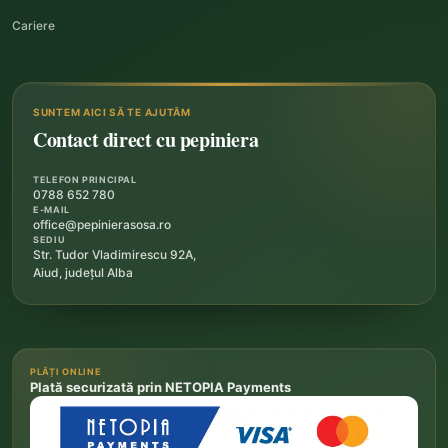
Cariere
SUNTEM AICI SĂ TE AJUTĂM
Contact direct cu pepiniera
TELEFON PRINCIPAL
0788 652 780
E-MAIL
office@pepinierasosa.ro
SEDIU
Str. Tudor Vladimirescu 92A,
Aiud, județul Alba
PLĂȚI ONLINE
Plată securizată prin NETOPIA Payments