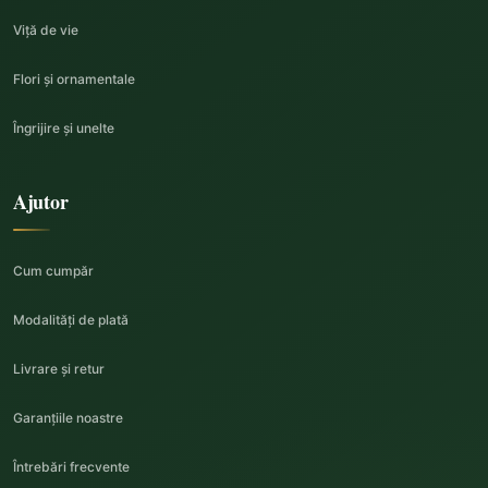
Viță de vie
Flori și ornamentale
Îngrijire și unelte
Ajutor
Cum cumpăr
Modalități de plată
Livrare și retur
Garanțiile noastre
Întrebări frecvente