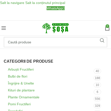
Salt la navigare
Salt la conținutul principal
WhatsApp
0
CATEGORII DE PRODUSE
Arbuști Fructiferi
40
Bulbi de flori
188
Îngrijire & Unelte
10
Kituri de plantare
6
Plante Ornamentale
556
Pomi Fructiferi
329