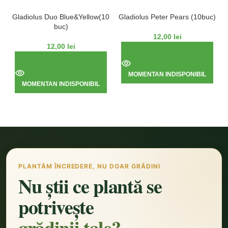
Gladiolus Duo Blue&Yellow(10
Gladiolus Peter Pears (10buc)
buc)
12,00
lei
12,00
lei
MOMENTAN INDISPONIBIL
MOMENTAN INDISPONIBIL
PLANTĂM ÎNCREDERE, NU DOAR GRĂDINI
Nu știi ce plantă se
potrivește
grădinii tale?