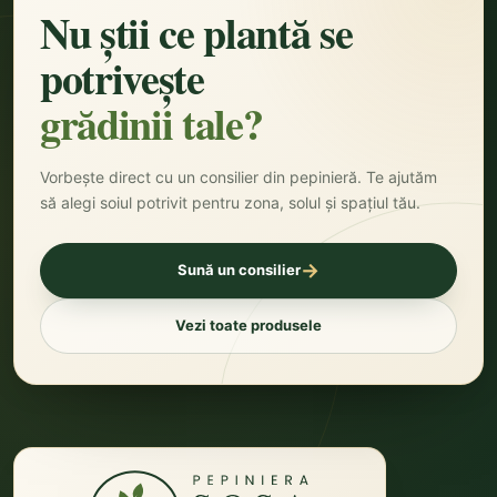
Nu știi ce plantă se
potrivește
grădinii tale?
Vorbește direct cu un consilier din pepinieră. Te ajutăm
să alegi soiul potrivit pentru zona, solul și spațiul tău.
→
Sună un consilier
Vezi toate produsele