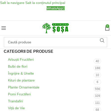
Salt la navigare
Salt la conținutul principal
WhatsApp
0
CATEGORII DE PRODUSE
Arbuști Fructiferi
40
Bulbi de flori
188
Îngrijire & Unelte
10
Kituri de plantare
6
Plante Ornamentale
556
Pomi Fructiferi
329
Trandafiri
111
Viță de Vie
68