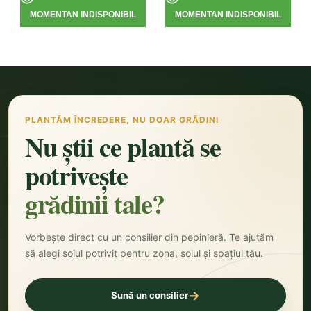
MOMENTAN INDISPONIBIL
MOMENTAN INDISPONIBIL
PLANTĂM ÎNCREDERE, NU DOAR GRĂDINI
Nu știi ce plantă se
potrivește
grădinii tale?
Vorbește direct cu un consilier din pepinieră. Te ajutăm
să alegi soiul potrivit pentru zona, solul și spațiul tău.
→
Sună un consilier