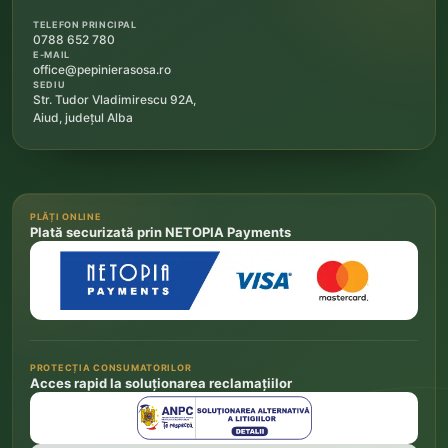
TELEFON PRINCIPAL
0788 652 780
E-MAIL
office@pepinierasosa.ro
SEDIU
Str. Tudor Vladimirescu 92A,
Aiud, județul Alba
PLĂȚI ONLINE
Plată securizată prin NETOPIA Payments
PROTECȚIA CONSUMATORILOR
Acces rapid la soluționarea reclamațiilor