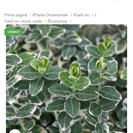
Prima pagină
/
Plante Ornamentale
/
Gard viu
/
Gard viu veșnic verde
/
Euonymus
VÂNDUT