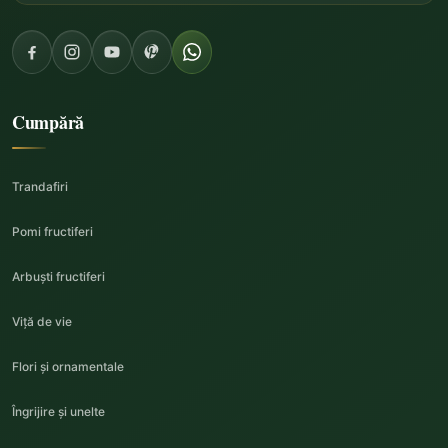
Cumpără
Trandafiri
Pomi fructiferi
Arbuști fructiferi
Viță de vie
Flori și ornamentale
Îngrijire și unelte