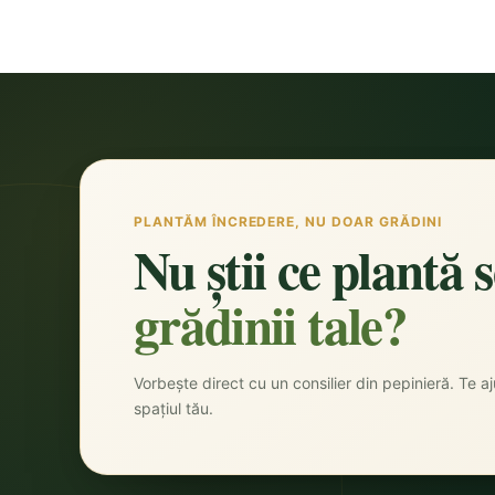
PLANTĂM ÎNCREDERE, NU DOAR GRĂDINI
Nu știi ce plantă 
grădinii tale?
Vorbește direct cu un consilier din pepinieră. Te aju
spațiul tău.