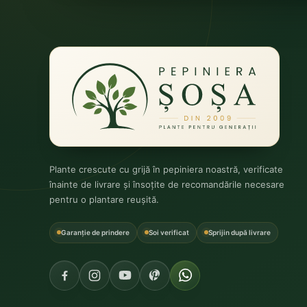
Plante crescute cu grijă în pepiniera noastră, verificate
înainte de livrare și însoțite de recomandările necesare
pentru o plantare reușită.
Garanție de prindere
Soi verificat
Sprijin după livrare