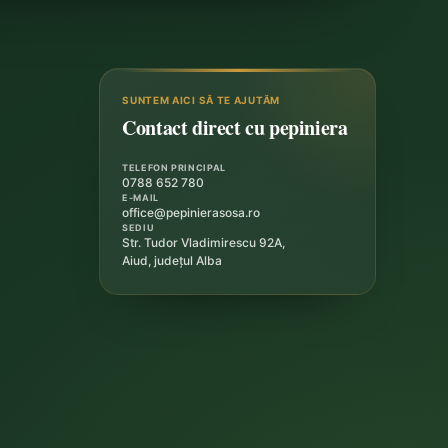
SUNTEM AICI SĂ TE AJUTĂM
Contact direct cu pepiniera
TELEFON PRINCIPAL
0788 652 780
E-MAIL
office@pepinierasosa.ro
SEDIU
Str. Tudor Vladimirescu 92A,
Aiud, județul Alba