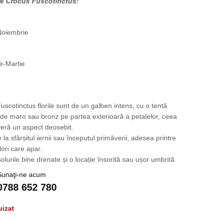
re Crocus Fuscotinctus:
Noiembrie
e-Martie
scotinctus florile sunt de un galben intens, cu o tentă
ă de maro sau bronz pe partea exterioară a petalelor, ceea
feră un aspect deosebit.
e la sfârșitul iernii sau începutul primăverii, adesea printre
lori care apar.
olurile bine drenate și o locație însorită sau ușor umbrită.
Sunaţi-ne acum
0788 652 780
uizat