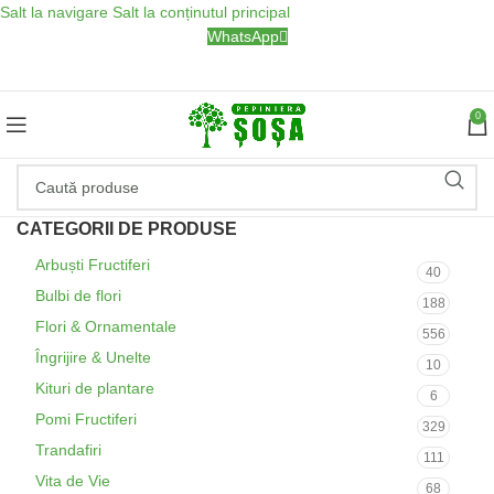
Salt la navigare
Salt la conținutul principal
WhatsApp
0
CATEGORII DE PRODUSE
Arbuști Fructiferi
40
Bulbi de flori
188
Flori & Ornamentale
556
Îngrijire & Unelte
10
Kituri de plantare
6
Pomi Fructiferi
329
Trandafiri
111
Vita de Vie
68