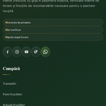
Plante crescute cu grijă în pepiniera noastră, verificate înainte de
livrare și însoțite de recomandările necesare pentru o plantare
reușită.
Garanție de prindere
Soi verificat
Sprijin după livrare
Cumpără
Trandafiri
Pomi fructiferi
Arbuști fructiferi