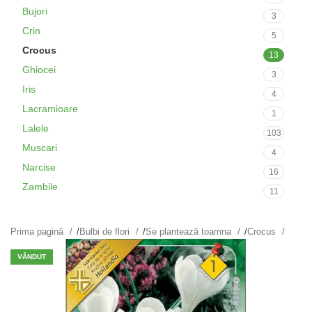
Bujori
3
Crin
5
Crocus
13
Ghiocei
3
Iris
4
Lacramioare
1
Lalele
103
Muscari
4
Narcise
16
Zambile
11
Prima pagină
/
Bulbi de flori
/
Se plantează toamna
/
Crocus
VÂNDUT