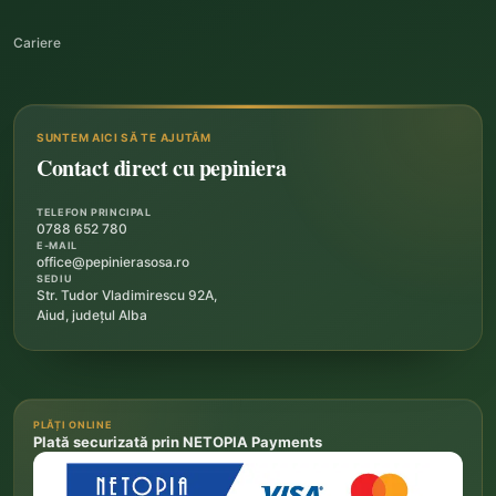
Cariere
SUNTEM AICI SĂ TE AJUTĂM
Contact direct cu pepiniera
TELEFON PRINCIPAL
0788 652 780
E-MAIL
office@pepinierasosa.ro
SEDIU
Str. Tudor Vladimirescu 92A,
Aiud, județul Alba
PLĂȚI ONLINE
Plată securizată prin NETOPIA Payments