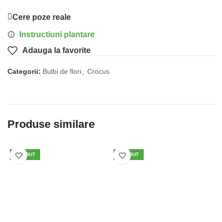
Cere poze reale
Instructiuni plantare
Adauga la favorite
Categorii:
Bulbi de flori
,
Crocus
Produse similare
VÂNDUT
VÂNDUT