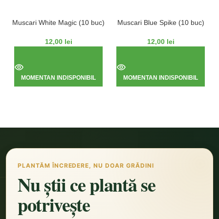
Muscari White Magic (10 buc)
Muscari Blue Spike (10 buc)
12,00
lei
12,00
lei
MOMENTAN INDISPONIBIL
MOMENTAN INDISPONIBIL
PLANTĂM ÎNCREDERE, NU DOAR GRĂDINI
Nu știi ce plantă se
potrivește