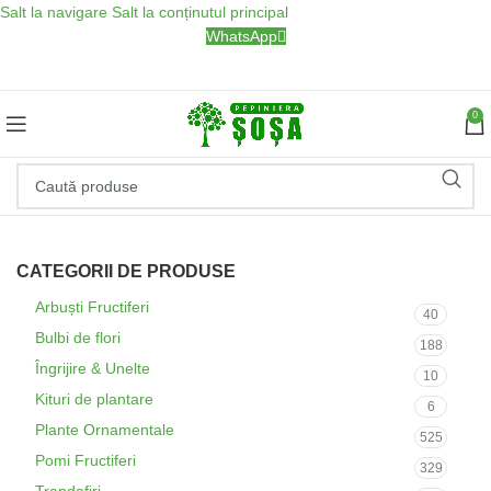
Salt la navigare
Salt la conținutul principal
WhatsApp
0
CATEGORII DE PRODUSE
Arbuști Fructiferi
40
Bulbi de flori
188
Îngrijire & Unelte
10
Kituri de plantare
6
Plante Ornamentale
525
Pomi Fructiferi
329