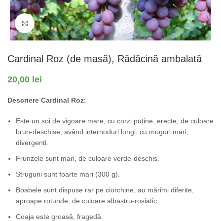
Fă clic pentru a mări
Cardinal Roz (de masă), Rădăcină ambalată
20,00
lei
Descriere Cardinal Roz:
Este un soi de vigoare mare, cu corzi puține, erecte, de culoare
brun-deschise, având internoduri lungi, cu muguri mari,
divergenți.
Frunzele sunt mari, de culoare verde-deschis.
Strugurii sunt foarte mari (300 g).
Boabele sunt dispuse rar pe ciorchine, au mărimi diferite,
aproape rotunde, de culoare albastru-roșiatic.
Coaja este groasă, fragedă.