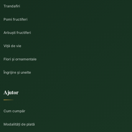
Trandafiri
Pomi fructiferi
Arbuști fructiferi
Viță de vie
Flori și ornamentale
Îngrijire și unelte
Ajutor
Cum cumpăr
Modalități de plată