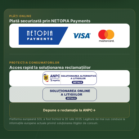
PLĂȚI ONLINE
Plată securizată prin NETOPIA Payments
PROTECȚIA CONSUMATORILOR
Acces rapid la soluționarea reclamațiilor
Depune o reclamație la ANPC
→
Platforma europeană SOL a fost închisă la 20 iulie 2025. Legătura de mai sus conduce la
informațiile europene actuale privind soluționarea litigiilor de consum.