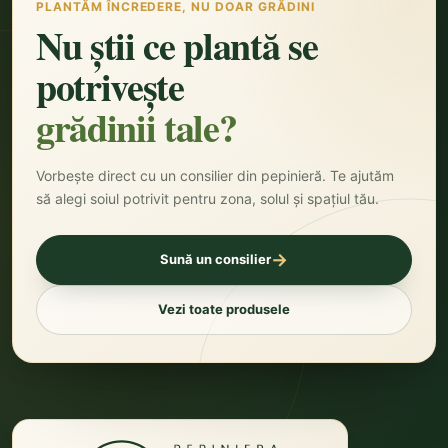
PLANTĂM ÎNCREDERE, NU DOAR GRĂDINI
Nu știi ce plantă se
potrivește
grădinii tale?
Vorbește direct cu un consilier din pepinieră. Te ajutăm
să alegi soiul potrivit pentru zona, solul și spațiul tău.
→
Sună un consilier
Vezi toate produsele