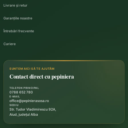
Livrare și retur
Garanțiile noastre
Întrebări frecvente
Cariere
SUNTEM AICI SĂ TE AJUTĂM
Contact direct cu pepiniera
TELEFON PRINCIPAL
0788 652 780
E-MAIL
office@pepinierasosa.ro
SEDIU
Str. Tudor Vladimirescu 92A,
Aiud, județul Alba