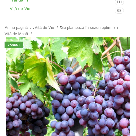
Trandafiri
111
Viță de Vie
68
Prima pagină
/
Viță de Vie
/
Se plantează în sezon optim
/
Viță de Masă
VÂNDUT