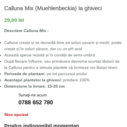
Calluna Mix (Muehlenbeckia) la ghiveci
29,00
lei
Descriere Calluna Mix :
Calluna crește și se dezvoltă bine pe soluri ușoare și medii, poate
crește și în soluri sărace, dar cu un pH acid.
Această specie rezistă și în condiții de semi-umbră.
După fiecare înflorire, sau primăvara devreme scurtați lăstarii de
la Calluna pentru a stimula plantele să formeze noi lăstari tineri.
Perioada de plantare:
pe tot parcursul anului
Avantajul plantelor la ghiveci:
prindere 100%
Dimensiune la livrare: 15-20 cm
Sunaţi-ne acum
0788 652 780
Stoc epuizat
Produs indisponibil momentan