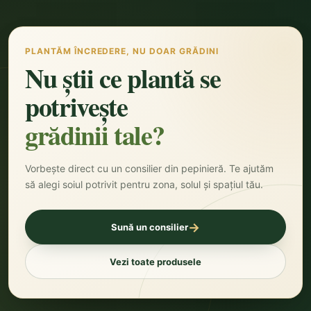
PLANTĂM ÎNCREDERE, NU DOAR GRĂDINI
Nu știi ce plantă se
potrivește
grădinii tale?
Vorbește direct cu un consilier din pepinieră. Te ajutăm
să alegi soiul potrivit pentru zona, solul și spațiul tău.
→
Sună un consilier
Vezi toate produsele