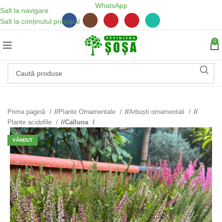
WhatsApp
Salt la navigare
Salt la conținutul principal
0
Prima pagină
/
Plante Ornamentale
/
Arbuști ornamentali
/
Plante acidofile
/
Calluna
VÂNDUT