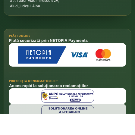
Str. Tudor Vladimirescu 92A,
Aiud, județul Alba
PLĂȚI ONLINE
Plată securizată prin NETOPIA Payments
PROTECȚIA CONSUMATORILOR
Acces rapid la soluționarea reclamațiilor
Depune o reclamație la ANPC
→