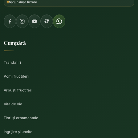
Sprijin după livrare
Cumpără
Trandafiri
Pomi fructiferi
Arbuști fructiferi
Viță de vie
Flori și ornamentale
Îngrijire și unelte