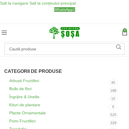
Salt la navigare
Salt la conținutul principal
WhatsApp
0
CATEGORII DE PRODUSE
Arbuști Fructiferi
40
Bulbi de flori
188
Îngrijire & Unelte
10
Kituri de plantare
6
Plante Ornamentale
525
Pomi Fructiferi
329