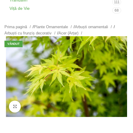
Trandafiri
111
Viță de Vie
68
Prima pagină
/
Plante Ornamentale
/
Arbuști ornamentali
/
Arbuști cu frunziș decorativ
/
Acer (Arțar)
VÂNDUT
Fă clic pentru a mări