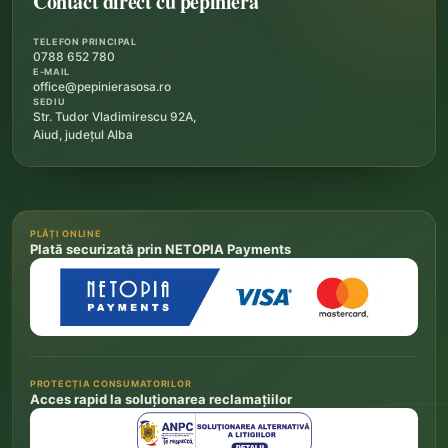
Contact direct cu pepiniera
TELEFON PRINCIPAL
0788 652 780
E-MAIL
office@pepinierasosa.ro
SEDIU
Str. Tudor Vladimirescu 92A,
Aiud, județul Alba
PLĂȚI ONLINE
Plată securizată prin NETOPIA Payments
PROTECȚIA CONSUMATORILOR
Acces rapid la soluționarea reclamațiilor