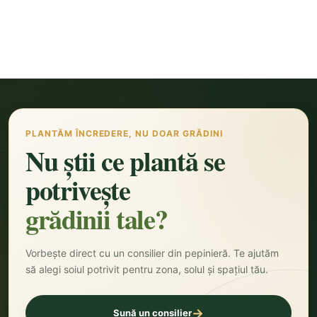
PLANTĂM ÎNCREDERE, NU DOAR GRĂDINI
Nu știi ce plantă se
potrivește
grădinii tale?
Vorbește direct cu un consilier din pepinieră. Te ajutăm
să alegi soiul potrivit pentru zona, solul și spațiul tău.
→
Sună un consilier